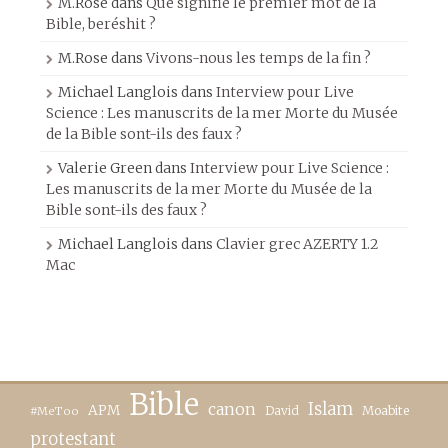
M.Rose
dans
Que signifie le premier mot de la
Bible, beréshit ?
M.Rose
dans
Vivons-nous les temps de la fin ?
Michael Langlois
dans
Interview pour Live
Science : Les manuscrits de la mer Morte du Musée
de la Bible sont-ils des faux ?
Valerie Green
dans
Interview pour Live Science :
Les manuscrits de la mer Morte du Musée de la
Bible sont-ils des faux ?
Michael Langlois
dans
Clavier grec AZERTY 1.2
Mac
Bible
canon
Islam
APM
David
Moabite
#MeToo
protestant