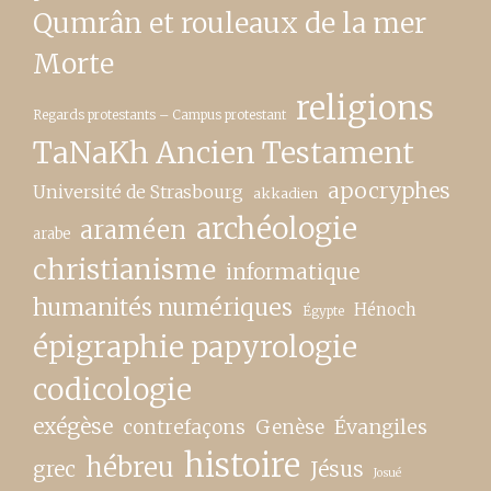
Qumrân et rouleaux de la mer
Morte
religions
Regards protestants – Campus protestant
TaNaKh Ancien Testament
apocryphes
Université de Strasbourg
akkadien
archéologie
araméen
arabe
christianisme
informatique
humanités numériques
Hénoch
Égypte
épigraphie papyrologie
codicologie
exégèse
contrefaçons
Genèse
Évangiles
histoire
hébreu
grec
Jésus
Josué