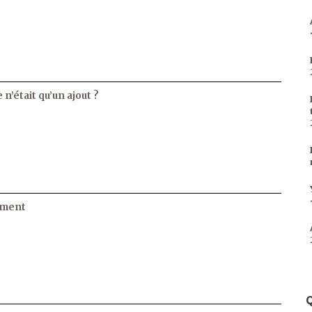
 n’était qu’un ajout ?
ament
Q