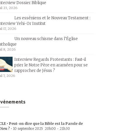
nterview Dossier Biblique
uil 23, 2026
Les esséniens et le Nouveau Testament :
nterview Yehi-Or Institut
uil 17, 2026
Un nouveau schisme dans l’Église
atholique
uil 8, 2026
Interview Regards Protestants : Faut-il
prier le Notre Père en araméen pour se
rapprocher de Jésus ?
uil 7, 2026
Événements
CLE • Peut-on dire que la Bible est la Parole de
Dieu ?
•
10 septembre 2025
20h00
-
21h30