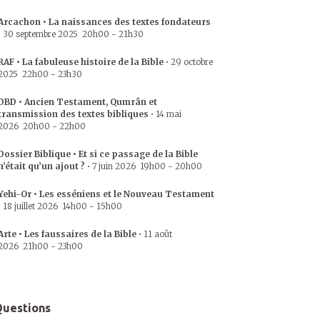
Arcachon • La naissances des textes fondateurs
•
30 septembre 2025
20h00
-
21h30
RAF • La fabuleuse histoire de la Bible
•
29 octobre
2025
22h00
-
23h30
DBD • Ancien Testament, Qumrân et
transmission des textes bibliques
•
14 mai
2026
20h00
-
22h00
Dossier Biblique • Et si ce passage de la Bible
n’était qu’un ajout ?
•
7 juin 2026
19h00
-
20h00
Yehi-Or • Les esséniens et le Nouveau Testament
•
18 juillet 2026
14h00
-
15h00
Arte • Les faussaires de la Bible
•
11 août
2026
21h00
-
23h00
uestions