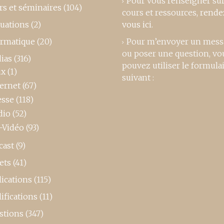
Pour vous renseigner su
rs et séminaires
(104)
cours et ressources,
rende
luations
(2)
vous ici
.
ormatique
(20)
Pour m’envoyer un mess
ou poser une question, vo
ias
(316)
pouvez utiliser le formula
ux
(1)
suivant :
ternet
(67)
esse
(118)
dio
(52)
-Vidéo
(93)
cast
(9)
ets
(41)
ications
(115)
ifications
(11)
stions
(347)