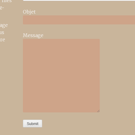
r mes
z-
Objet
age
us
Message
ire