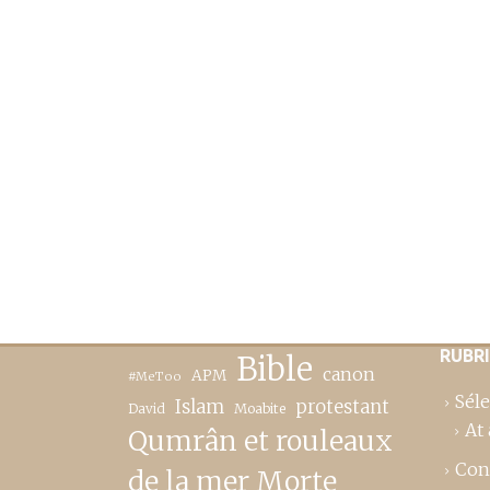
RUBR
Bible
canon
APM
#MeToo
Séle
Islam
protestant
David
Moabite
At 
Qumrân et rouleaux
Con
de la mer Morte