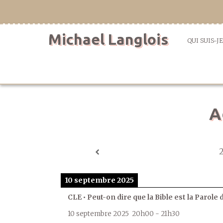
Aller
directement
au
Michael Langlois
contenu
QUI SUIS-JE
A
10 septembre 2025
CLE • Peut-on dire que la Bible est la Parole 
10 septembre 2025
20h00
-
21h30