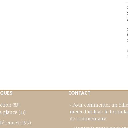
IQUES
CONTACT
ction
(83)
Pour commenter un bille
merci d’utiliser le formula
a glance
(13)
de commentaire
.
férences
(199)