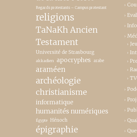
Cou
Regards protestants – Campus protestant
religions
Eva
Inf
TaNaKh Ancien
Méd
Testament
Je
Université de Strasbourg
In
apocryphes
Pr
akkadien
arabe
araméen
Ra
TV
archéologie
Pod
christianisme
Proj
informatique
Publ
humanités numériques
Hénoch
Qual
Égypte
épigraphie
Que