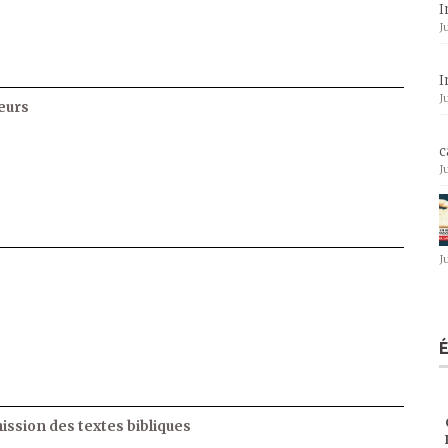
I
J
I
J
eurs
c
J
J
ssion des textes bibliques