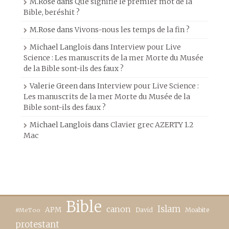
M.Rose
dans
Que signifie le premier mot de la
Bible, beréshit ?
M.Rose
dans
Vivons-nous les temps de la fin ?
Michael Langlois
dans
Interview pour Live
Science : Les manuscrits de la mer Morte du Musée
de la Bible sont-ils des faux ?
Valerie Green
dans
Interview pour Live Science :
Les manuscrits de la mer Morte du Musée de la
Bible sont-ils des faux ?
Michael Langlois
dans
Clavier grec AZERTY 1.2
Mac
Bible
canon
Islam
APM
David
Moabite
#MeToo
protestant