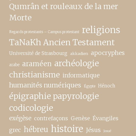
Qumrân et rouleaux de la mer
Morte
religions
Regards protestants – Campus protestant
TaNaKh Ancien Testament
apocryphes
Université de Strasbourg
akkadien
archéologie
araméen
arabe
christianisme
informatique
humanités numériques
Hénoch
Égypte
épigraphie papyrologie
codicologie
exégèse
contrefaçons
Genèse
Évangiles
histoire
hébreu
grec
Jésus
Josué