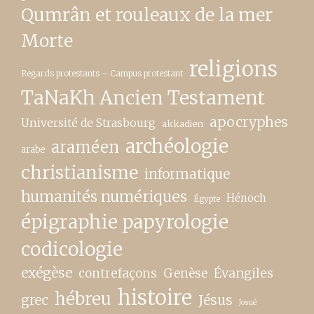
Qumrân et rouleaux de la mer
Morte
religions
Regards protestants – Campus protestant
TaNaKh Ancien Testament
apocryphes
Université de Strasbourg
akkadien
archéologie
araméen
arabe
christianisme
informatique
humanités numériques
Hénoch
Égypte
épigraphie papyrologie
codicologie
exégèse
contrefaçons
Genèse
Évangiles
histoire
hébreu
grec
Jésus
Josué