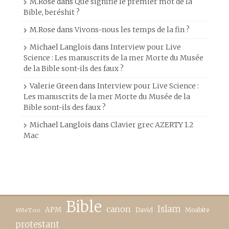
M.Rose
dans
Que signifie le premier mot de la
Bible, beréshit ?
M.Rose
dans
Vivons-nous les temps de la fin ?
Michael Langlois
dans
Interview pour Live
Science : Les manuscrits de la mer Morte du Musée
de la Bible sont-ils des faux ?
Valerie Green
dans
Interview pour Live Science :
Les manuscrits de la mer Morte du Musée de la
Bible sont-ils des faux ?
Michael Langlois
dans
Clavier grec AZERTY 1.2
Mac
Bible
canon
Islam
APM
David
Moabite
#MeToo
protestant