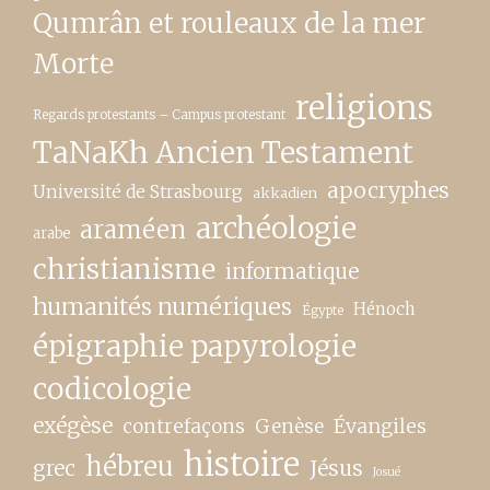
Qumrân et rouleaux de la mer
Morte
religions
Regards protestants – Campus protestant
TaNaKh Ancien Testament
apocryphes
Université de Strasbourg
akkadien
archéologie
araméen
arabe
christianisme
informatique
humanités numériques
Hénoch
Égypte
épigraphie papyrologie
codicologie
exégèse
contrefaçons
Genèse
Évangiles
histoire
hébreu
grec
Jésus
Josué