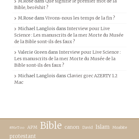
M.Rose
dans
Que signifie le premier mot de la
Bible, beréshit ?
M.Rose
dans
Vivons-nous les temps de la fin ?
Michael Langlois
dans
Interview pour Live
Science : Les manuscrits de la mer Morte du Musée
de la Bible sont-ils des faux ?
Valerie Green
dans
Interview pour Live Science :
Les manuscrits de la mer Morte du Musée de la
Bible sont-ils des faux ?
Michael Langlois
dans
Clavier grec AZERTY 1.2
Mac
Bible
canon
Islam
APM
David
Moabite
#MeToo
protestant