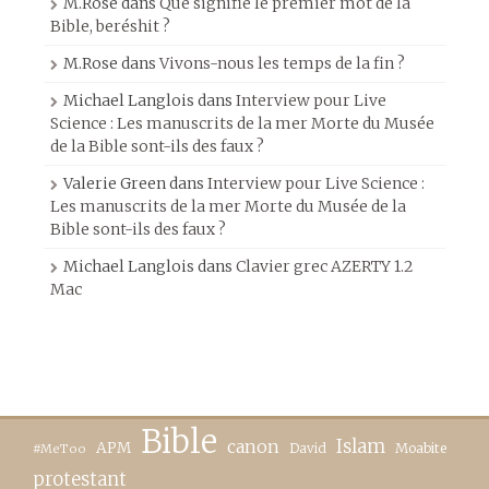
M.Rose
dans
Que signifie le premier mot de la
Bible, beréshit ?
M.Rose
dans
Vivons-nous les temps de la fin ?
Michael Langlois
dans
Interview pour Live
Science : Les manuscrits de la mer Morte du Musée
de la Bible sont-ils des faux ?
Valerie Green
dans
Interview pour Live Science :
Les manuscrits de la mer Morte du Musée de la
Bible sont-ils des faux ?
Michael Langlois
dans
Clavier grec AZERTY 1.2
Mac
Bible
canon
Islam
APM
David
Moabite
#MeToo
protestant