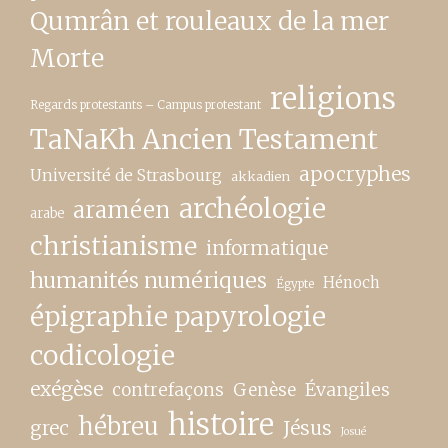
Qumrân et rouleaux de la mer
Morte
religions
Regards protestants – Campus protestant
TaNaKh Ancien Testament
apocryphes
Université de Strasbourg
akkadien
archéologie
araméen
arabe
christianisme
informatique
humanités numériques
Hénoch
Égypte
épigraphie papyrologie
codicologie
exégèse
contrefaçons
Genèse
Évangiles
histoire
hébreu
grec
Jésus
Josué