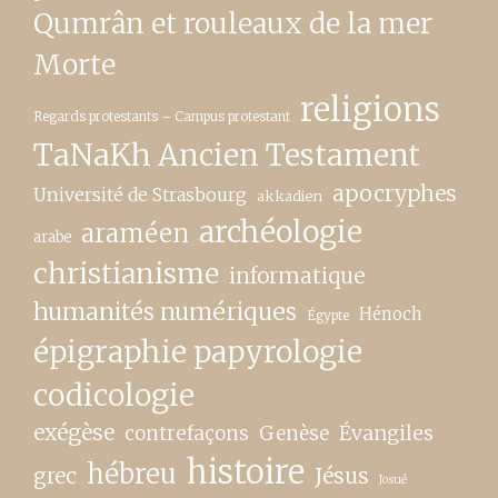
Qumrân et rouleaux de la mer
Morte
religions
Regards protestants – Campus protestant
TaNaKh Ancien Testament
apocryphes
Université de Strasbourg
akkadien
archéologie
araméen
arabe
christianisme
informatique
humanités numériques
Hénoch
Égypte
épigraphie papyrologie
codicologie
exégèse
contrefaçons
Genèse
Évangiles
histoire
hébreu
grec
Jésus
Josué