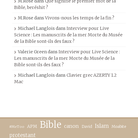
M.Rose
dans
Que signifie le premier mot de la
Bible, beréshit ?
M.Rose
dans
Vivons-nous les temps de la fin ?
Michael Langlois
dans
Interview pour Live
Science : Les manuscrits de la mer Morte du Musée
de la Bible sont-ils des faux ?
Valerie Green
dans
Interview pour Live Science :
Les manuscrits de la mer Morte du Musée de la
Bible sont-ils des faux ?
Michael Langlois
dans
Clavier grec AZERTY 1.2
Mac
Bible
canon
Islam
APM
David
Moabite
#MeToo
protestant