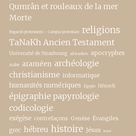
Qumrân et rouleaux de la mer
Morte
religions
Regards protestants – Campus protestant
TaNaKh Ancien Testament
apocryphes
Université de Strasbourg
akkadien
archéologie
araméen
arabe
christianisme
informatique
humanités numériques
Hénoch
Égypte
épigraphie papyrologie
codicologie
exégèse
contrefaçons
Genèse
Évangiles
histoire
hébreu
grec
Jésus
Josué