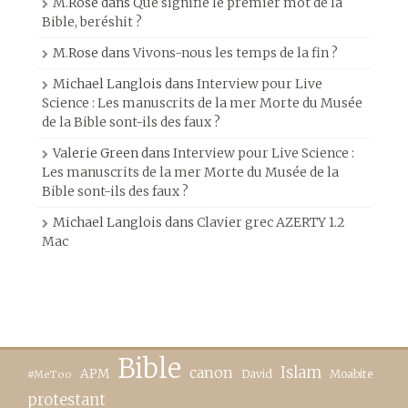
M.Rose
dans
Que signifie le premier mot de la
Bible, beréshit ?
M.Rose
dans
Vivons-nous les temps de la fin ?
Michael Langlois
dans
Interview pour Live
Science : Les manuscrits de la mer Morte du Musée
de la Bible sont-ils des faux ?
Valerie Green
dans
Interview pour Live Science :
Les manuscrits de la mer Morte du Musée de la
Bible sont-ils des faux ?
Michael Langlois
dans
Clavier grec AZERTY 1.2
Mac
Bible
canon
Islam
APM
David
Moabite
#MeToo
protestant