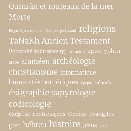
Qumrân et rouleaux de la mer
Morte
religions
Regards protestants – Campus protestant
TaNaKh Ancien Testament
apocryphes
Université de Strasbourg
akkadien
archéologie
araméen
arabe
christianisme
informatique
humanités numériques
Hénoch
Égypte
épigraphie papyrologie
codicologie
exégèse
contrefaçons
Genèse
Évangiles
histoire
hébreu
grec
Jésus
Josué