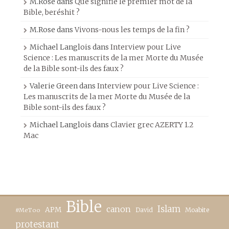
M.Rose
dans
Que signifie le premier mot de la
Bible, beréshit ?
M.Rose
dans
Vivons-nous les temps de la fin ?
Michael Langlois
dans
Interview pour Live
Science : Les manuscrits de la mer Morte du Musée
de la Bible sont-ils des faux ?
Valerie Green
dans
Interview pour Live Science :
Les manuscrits de la mer Morte du Musée de la
Bible sont-ils des faux ?
Michael Langlois
dans
Clavier grec AZERTY 1.2
Mac
Bible
canon
Islam
APM
David
Moabite
#MeToo
protestant