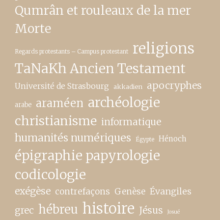
Qumrân et rouleaux de la mer
Morte
religions
Regards protestants – Campus protestant
TaNaKh Ancien Testament
apocryphes
Université de Strasbourg
akkadien
archéologie
araméen
arabe
christianisme
informatique
humanités numériques
Hénoch
Égypte
épigraphie papyrologie
codicologie
exégèse
contrefaçons
Genèse
Évangiles
histoire
hébreu
grec
Jésus
Josué