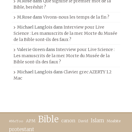
M.Rose
dans
Que signifie le premier mot de la
Bible, beréshit ?
M.Rose
dans
Vivons-nous les temps de la fin ?
Michael Langlois
dans
Interview pour Live
Science : Les manuscrits de la mer Morte du Musée
de la Bible sont-ils des faux ?
Valerie Green
dans
Interview pour Live Science :
Les manuscrits de la mer Morte du Musée de la
Bible sont-ils des faux ?
Michael Langlois
dans
Clavier grec AZERTY 1.2
Mac
Bible
canon
Islam
APM
David
Moabite
#MeToo
protestant