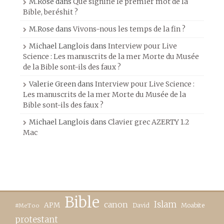
M.Rose
dans
Que signifie le premier mot de la
Bible, beréshit ?
M.Rose
dans
Vivons-nous les temps de la fin ?
Michael Langlois
dans
Interview pour Live
Science : Les manuscrits de la mer Morte du Musée
de la Bible sont-ils des faux ?
Valerie Green
dans
Interview pour Live Science :
Les manuscrits de la mer Morte du Musée de la
Bible sont-ils des faux ?
Michael Langlois
dans
Clavier grec AZERTY 1.2
Mac
Bible
canon
Islam
APM
David
Moabite
#MeToo
protestant