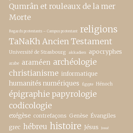
Qumrân et rouleaux de la mer
Morte
religions
Regards protestants – Campus protestant
TaNaKh Ancien Testament
apocryphes
Université de Strasbourg
akkadien
archéologie
araméen
arabe
christianisme
informatique
humanités numériques
Hénoch
Égypte
épigraphie papyrologie
codicologie
exégèse
contrefaçons
Genèse
Évangiles
histoire
hébreu
grec
Jésus
Josué