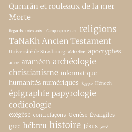
Qumrân et rouleaux de la mer
Morte
religions
Regards protestants – Campus protestant
TaNaKh Ancien Testament
apocryphes
Université de Strasbourg
akkadien
archéologie
araméen
arabe
christianisme
informatique
humanités numériques
Hénoch
Égypte
épigraphie papyrologie
codicologie
exégèse
contrefaçons
Genèse
Évangiles
histoire
hébreu
grec
Jésus
Josué