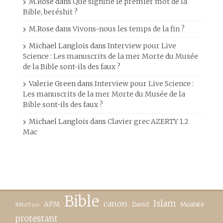
M.Rose
dans
Que signifie le premier mot de la
Bible, beréshit ?
M.Rose
dans
Vivons-nous les temps de la fin ?
Michael Langlois
dans
Interview pour Live
Science : Les manuscrits de la mer Morte du Musée
de la Bible sont-ils des faux ?
Valerie Green
dans
Interview pour Live Science :
Les manuscrits de la mer Morte du Musée de la
Bible sont-ils des faux ?
Michael Langlois
dans
Clavier grec AZERTY 1.2
Mac
Bible
canon
Islam
APM
David
Moabite
#MeToo
protestant