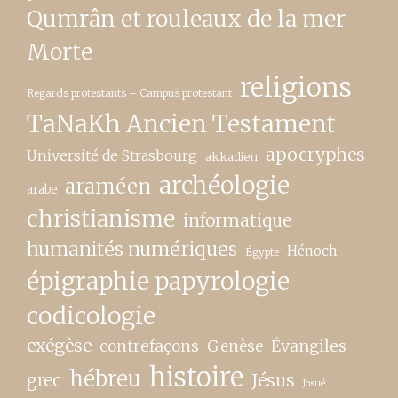
Qumrân et rouleaux de la mer
Morte
religions
Regards protestants – Campus protestant
TaNaKh Ancien Testament
apocryphes
Université de Strasbourg
akkadien
archéologie
araméen
arabe
christianisme
informatique
humanités numériques
Hénoch
Égypte
épigraphie papyrologie
codicologie
exégèse
contrefaçons
Genèse
Évangiles
histoire
hébreu
grec
Jésus
Josué