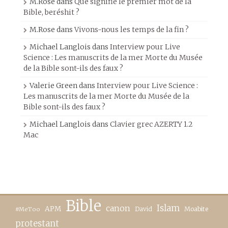
M.Rose
dans
Que signifie le premier mot de la
Bible, beréshit ?
M.Rose
dans
Vivons-nous les temps de la fin ?
Michael Langlois
dans
Interview pour Live
Science : Les manuscrits de la mer Morte du Musée
de la Bible sont-ils des faux ?
Valerie Green
dans
Interview pour Live Science :
Les manuscrits de la mer Morte du Musée de la
Bible sont-ils des faux ?
Michael Langlois
dans
Clavier grec AZERTY 1.2
Mac
Bible
canon
Islam
APM
David
Moabite
#MeToo
protestant