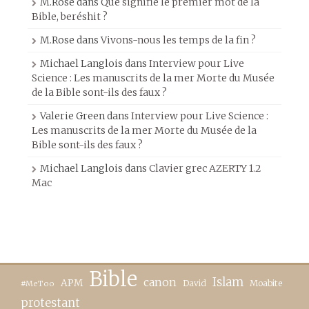
M.Rose
dans
Que signifie le premier mot de la
Bible, beréshit ?
M.Rose
dans
Vivons-nous les temps de la fin ?
Michael Langlois
dans
Interview pour Live
Science : Les manuscrits de la mer Morte du Musée
de la Bible sont-ils des faux ?
Valerie Green
dans
Interview pour Live Science :
Les manuscrits de la mer Morte du Musée de la
Bible sont-ils des faux ?
Michael Langlois
dans
Clavier grec AZERTY 1.2
Mac
Bible
canon
Islam
APM
David
Moabite
#MeToo
protestant