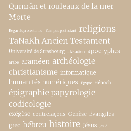
Qumrân et rouleaux de la mer
Morte
religions
Regards protestants – Campus protestant
TaNaKh Ancien Testament
apocryphes
Université de Strasbourg
akkadien
archéologie
araméen
arabe
christianisme
informatique
humanités numériques
Hénoch
Égypte
épigraphie papyrologie
codicologie
exégèse
contrefaçons
Genèse
Évangiles
histoire
hébreu
grec
Jésus
Josué