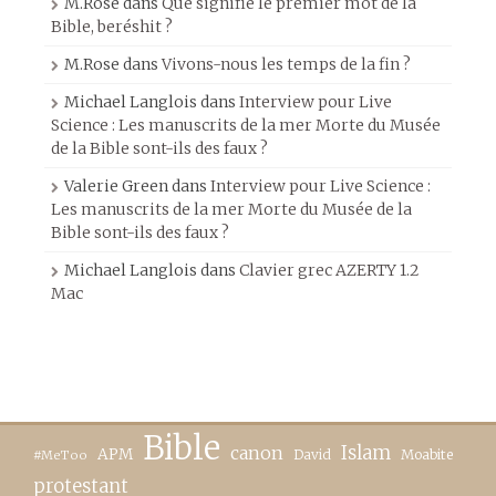
M.Rose
dans
Que signifie le premier mot de la
Bible, beréshit ?
M.Rose
dans
Vivons-nous les temps de la fin ?
Michael Langlois
dans
Interview pour Live
Science : Les manuscrits de la mer Morte du Musée
de la Bible sont-ils des faux ?
Valerie Green
dans
Interview pour Live Science :
Les manuscrits de la mer Morte du Musée de la
Bible sont-ils des faux ?
Michael Langlois
dans
Clavier grec AZERTY 1.2
Mac
Bible
canon
Islam
APM
David
Moabite
#MeToo
protestant