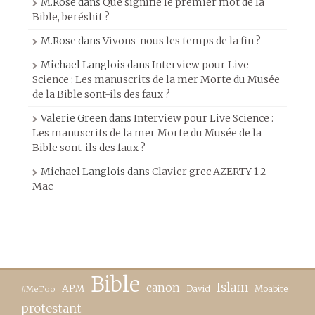
M.Rose
dans
Que signifie le premier mot de la
Bible, beréshit ?
M.Rose
dans
Vivons-nous les temps de la fin ?
Michael Langlois
dans
Interview pour Live
Science : Les manuscrits de la mer Morte du Musée
de la Bible sont-ils des faux ?
Valerie Green
dans
Interview pour Live Science :
Les manuscrits de la mer Morte du Musée de la
Bible sont-ils des faux ?
Michael Langlois
dans
Clavier grec AZERTY 1.2
Mac
Bible
canon
Islam
APM
David
Moabite
#MeToo
protestant