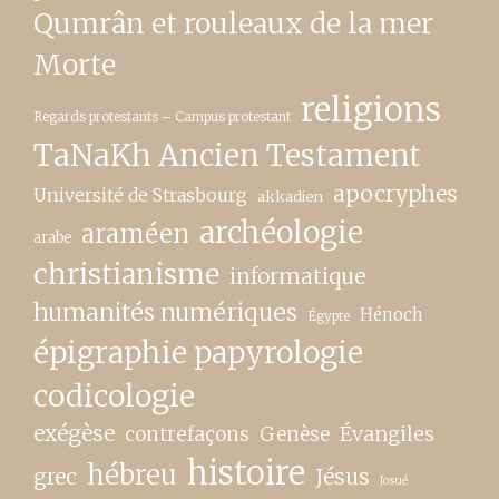
Qumrân et rouleaux de la mer
Morte
religions
Regards protestants – Campus protestant
TaNaKh Ancien Testament
apocryphes
Université de Strasbourg
akkadien
archéologie
araméen
arabe
christianisme
informatique
humanités numériques
Hénoch
Égypte
épigraphie papyrologie
codicologie
exégèse
contrefaçons
Genèse
Évangiles
histoire
hébreu
grec
Jésus
Josué