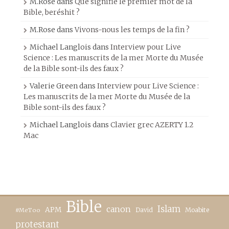
M.Rose
dans
Que signifie le premier mot de la
Bible, beréshit ?
M.Rose
dans
Vivons-nous les temps de la fin ?
Michael Langlois
dans
Interview pour Live
Science : Les manuscrits de la mer Morte du Musée
de la Bible sont-ils des faux ?
Valerie Green
dans
Interview pour Live Science :
Les manuscrits de la mer Morte du Musée de la
Bible sont-ils des faux ?
Michael Langlois
dans
Clavier grec AZERTY 1.2
Mac
Bible
canon
Islam
APM
David
Moabite
#MeToo
protestant