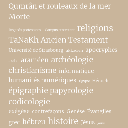
Qumrân et rouleaux de la mer
Morte
religions
Regards protestants – Campus protestant
TaNaKh Ancien Testament
apocryphes
Université de Strasbourg
akkadien
archéologie
araméen
arabe
christianisme
informatique
humanités numériques
Hénoch
Égypte
épigraphie papyrologie
codicologie
exégèse
contrefaçons
Genèse
Évangiles
histoire
hébreu
grec
Jésus
Josué