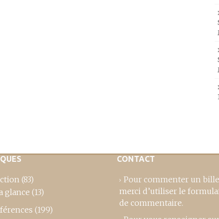
IQUES
CONTACT
ction
(83)
Pour commenter un bille
merci d’utiliser le formula
a glance
(13)
de commentaire
.
férences
(199)