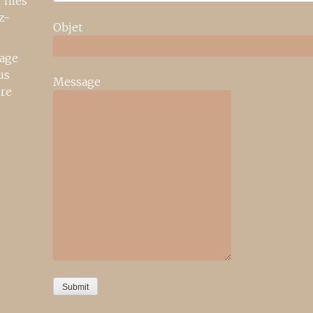
r mes
z-
Objet
age
us
Message
ire