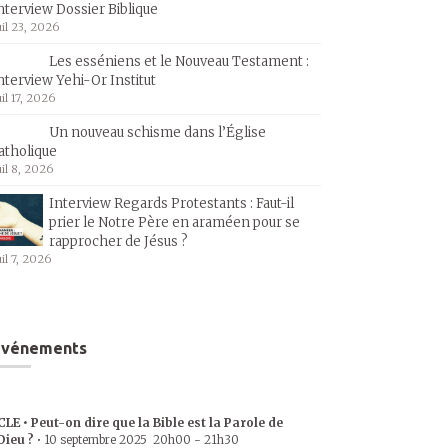
nterview Dossier Biblique
uil 23, 2026
Les esséniens et le Nouveau Testament :
nterview Yehi-Or Institut
uil 17, 2026
Un nouveau schisme dans l’Église
atholique
uil 8, 2026
Interview Regards Protestants : Faut-il
prier le Notre Père en araméen pour se
rapprocher de Jésus ?
uil 7, 2026
Événements
CLE • Peut-on dire que la Bible est la Parole de
Dieu ?
•
10 septembre 2025
20h00
-
21h30