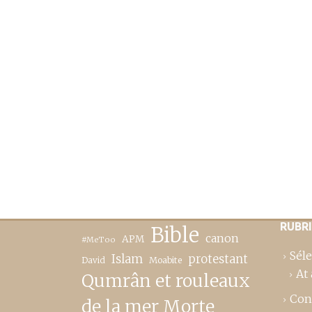
RUBR
Bible
canon
APM
#MeToo
Séle
Islam
protestant
David
Moabite
At 
Qumrân et rouleaux
Con
de la mer Morte