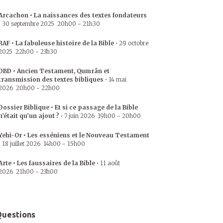
Arcachon • La naissances des textes fondateurs
•
30 septembre 2025
20h00
-
21h30
RAF • La fabuleuse histoire de la Bible
•
29 octobre
2025
22h00
-
23h30
DBD • Ancien Testament, Qumrân et
transmission des textes bibliques
•
14 mai
2026
20h00
-
22h00
Dossier Biblique • Et si ce passage de la Bible
n’était qu’un ajout ?
•
7 juin 2026
19h00
-
20h00
Yehi-Or • Les esséniens et le Nouveau Testament
•
18 juillet 2026
14h00
-
15h00
Arte • Les faussaires de la Bible
•
11 août
2026
21h00
-
23h00
uestions