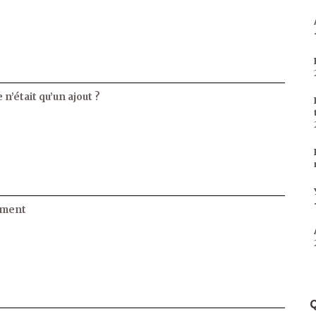
 n’était qu’un ajout ?
ament
Q