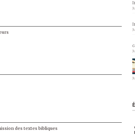
I
J
I
J
eurs
c
J
J
ssion des textes bibliques