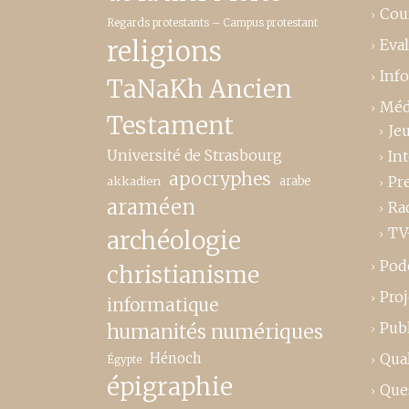
Cou
Regards protestants – Campus protestant
religions
Eva
Inf
TaNaKh Ancien
Méd
Testament
Je
Université de Strasbourg
In
apocryphes
Pr
akkadien
arabe
araméen
Ra
TV
archéologie
Pod
christianisme
Proj
informatique
Publ
humanités numériques
Hénoch
Qual
Égypte
épigraphie
Que