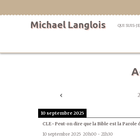
Aller
directement
au
Michael Langlois
contenu
QUI SUIS-JE
A
10 septembre 2025
CLE • Peut-on dire que la Bible est la Parole 
10 septembre 2025
20h00
-
21h30