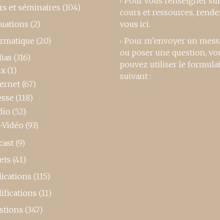
Pour vous renseigner su
rs et séminaires
(104)
cours et ressources,
rende
luations
(2)
vous ici
.
ormatique
(20)
Pour m’envoyer un mess
ou poser une question, vo
ias
(316)
pouvez utiliser le formula
ux
(1)
suivant :
ternet
(67)
esse
(118)
dio
(52)
-Vidéo
(93)
cast
(9)
ets
(41)
ications
(115)
ifications
(11)
stions
(347)