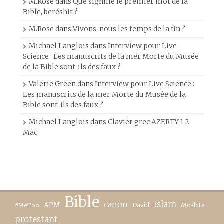
M.Rose
dans
Que signifie le premier mot de la
Bible, beréshit ?
M.Rose
dans
Vivons-nous les temps de la fin ?
Michael Langlois
dans
Interview pour Live
Science : Les manuscrits de la mer Morte du Musée
de la Bible sont-ils des faux ?
Valerie Green
dans
Interview pour Live Science :
Les manuscrits de la mer Morte du Musée de la
Bible sont-ils des faux ?
Michael Langlois
dans
Clavier grec AZERTY 1.2
Mac
Bible
canon
Islam
APM
David
Moabite
#MeToo
protestant