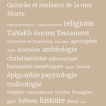
Qumrân et rouleaux de la mer
Morte
religions
Regards protestants – Campus protestant
TaNaKh Ancien Testament
apocryphes
Université de Strasbourg
akkadien
archéologie
araméen
arabe
christianisme
informatique
humanités numériques
Hénoch
Égypte
épigraphie papyrologie
codicologie
exégèse
contrefaçons
Genèse
Évangiles
histoire
hébreu
grec
Jésus
Josué