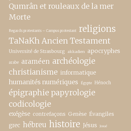
Qumrân et rouleaux de la mer
Morte
religions
Regards protestants – Campus protestant
TaNaKh Ancien Testament
apocryphes
Université de Strasbourg
akkadien
archéologie
araméen
arabe
christianisme
informatique
humanités numériques
Hénoch
Égypte
épigraphie papyrologie
codicologie
exégèse
contrefaçons
Genèse
Évangiles
histoire
hébreu
grec
Jésus
Josué