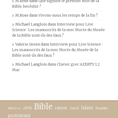
M.Rose
dans
Que signifie le premier mot de la
Bible, beréshit ?
M.Rose
dans
Vivons-nous les temps de la fin ?
Michael Langlois
dans
Interview pour Live
Science : Les manuscrits de la mer Morte du Musée
de la Bible sont-ils des faux ?
Valerie Green
dans
Interview pour Live Science :
Les manuscrits de la mer Morte du Musée de la
Bible sont-ils des faux ?
Michael Langlois
dans
Clavier grec AZERTY 1.2
Mac
Bible
canon
Islam
APM
David
Moabite
#MeToo
protestant