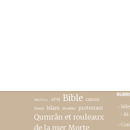
RUBR
Bible
canon
APM
#MeToo
Séle
Islam
protestant
David
Moabite
At 
Qumrân et rouleaux
Con
de la mer Morte