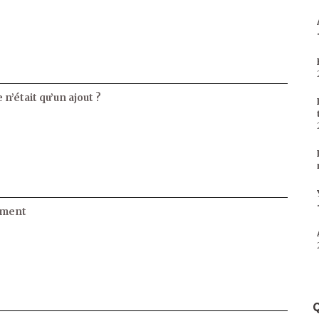
 n’était qu’un ajout ?
ament
Q