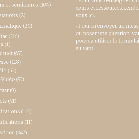
Pour vous renseigner su
rs et séminaires
(104)
cours et ressources,
rende
luations
(2)
vous ici
.
ormatique
(20)
Pour m’envoyer un mess
ou poser une question, vo
ias
(316)
pouvez utiliser le formula
ux
(1)
suivant :
ternet
(67)
esse
(118)
dio
(52)
-Vidéo
(93)
cast
(9)
ets
(41)
ications
(115)
ifications
(11)
stions
(347)