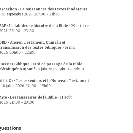
Arcachon • La naissances des textes fondateurs
•
30 septembre 2025
20h00
-
21h30
RAF • La fabuleuse histoire de la Bible
•
29 octobre
2025
22h00
-
23h30
DBD • Ancien Testament, Qumrân et
transmission des textes bibliques
•
14 mai
2026
20h00
-
22h00
Dossier Biblique • Et si ce passage de la Bible
n’était qu’un ajout ?
•
7 juin 2026
19h00
-
20h00
Yehi-Or • Les esséniens et le Nouveau Testament
•
18 juillet 2026
14h00
-
15h00
Arte • Les faussaires de la Bible
•
11 août
2026
21h00
-
23h00
uestions