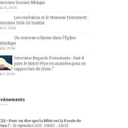
nterview Dossier Biblique
uil 23, 2026
Les esséniens et le Nouveau Testament :
nterview Yehi-Or Institut
uil 17, 2026
Un nouveau schisme dans l’Église
atholique
uil 8, 2026
Interview Regards Protestants : Faut-il
prier le Notre Père en araméen pour se
rapprocher de Jésus ?
uil 7, 2026
Événements
CLE • Peut-on dire que la Bible est la Parole de
Dieu ?
•
10 septembre 2025
20h00
-
21h30