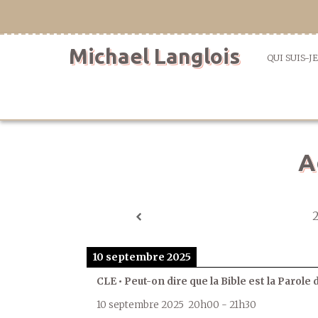
Aller
directement
au
Michael Langlois
contenu
QUI SUIS-JE
A
10 septembre 2025
CLE • Peut-on dire que la Bible est la Parole 
10 septembre 2025
20h00
-
21h30