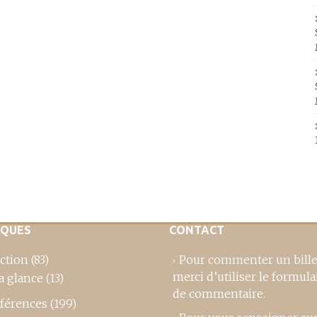
IQUES
CONTACT
ction
(83)
Pour commenter un bille
merci d’utiliser le formula
a glance
(13)
de commentaire
.
férences
(199)