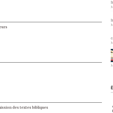
I
J
I
J
eurs
c
J
J
ssion des textes bibliques