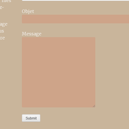
r mes
z-
Objet
age
us
Message
ire