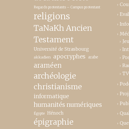
Cou
Regards protestants – Campus protestant
religions
Eva
Inf
TaNaKh Ancien
Méd
Testament
Je
Université de Strasbourg
In
apocryphes
Pr
akkadien
arabe
araméen
Ra
TV
archéologie
Pod
christianisme
Proj
informatique
Publ
humanités numériques
Hénoch
Qual
Égypte
épigraphie
Que