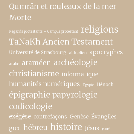
Qumrân et rouleaux de la mer
Morte
religions
Regards protestants – Campus protestant
TaNaKh Ancien Testament
apocryphes
Université de Strasbourg
akkadien
archéologie
araméen
arabe
christianisme
informatique
humanités numériques
Hénoch
Égypte
épigraphie papyrologie
codicologie
exégèse
contrefaçons
Genèse
Évangiles
histoire
hébreu
grec
Jésus
Josué