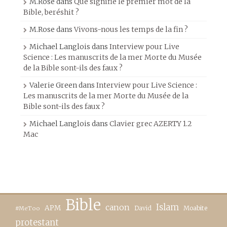
M.Rose
dans
Que signifie le premier mot de la
Bible, beréshit ?
M.Rose
dans
Vivons-nous les temps de la fin ?
Michael Langlois
dans
Interview pour Live
Science : Les manuscrits de la mer Morte du Musée
de la Bible sont-ils des faux ?
Valerie Green
dans
Interview pour Live Science :
Les manuscrits de la mer Morte du Musée de la
Bible sont-ils des faux ?
Michael Langlois
dans
Clavier grec AZERTY 1.2
Mac
Bible
canon
Islam
APM
David
Moabite
#MeToo
protestant