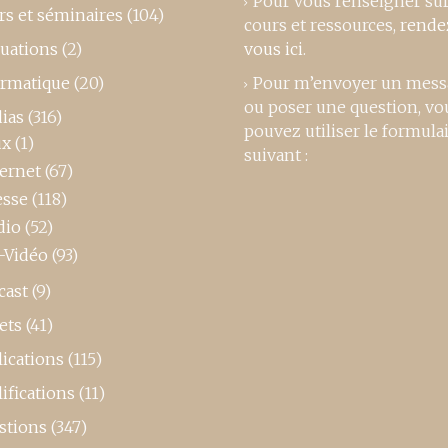
Pour vous renseigner su
rs et séminaires
(104)
cours et ressources,
rende
luations
(2)
vous ici
.
ormatique
(20)
Pour m’envoyer un mess
ou poser une question, vo
ias
(316)
pouvez utiliser le formula
ux
(1)
suivant :
ternet
(67)
esse
(118)
dio
(52)
-Vidéo
(93)
cast
(9)
ets
(41)
ications
(115)
ifications
(11)
stions
(347)