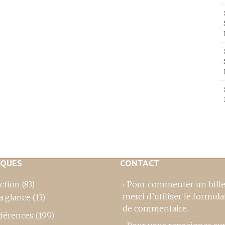
IQUES
CONTACT
ction
(83)
Pour commenter un bille
merci d’utiliser le formula
a glance
(13)
de commentaire
.
férences
(199)