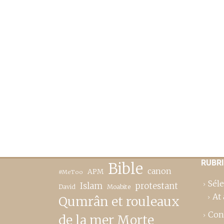
RUBR
Bible
canon
APM
#MeToo
Séle
Islam
protestant
David
Moabite
At 
Qumrân et rouleaux
Con
de la mer Morte