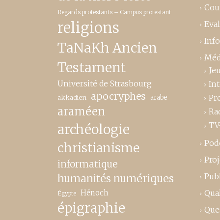
Cou
Regards protestants – Campus protestant
religions
Eva
Inf
TaNaKh Ancien
Méd
Testament
Je
Université de Strasbourg
In
apocryphes
Pr
akkadien
arabe
araméen
Ra
TV
archéologie
Pod
christianisme
Proj
informatique
Publ
humanités numériques
Hénoch
Qual
Égypte
épigraphie
Que