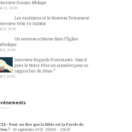
nterview Dossier Biblique
uil 23, 2026
Les esséniens et le Nouveau Testament :
nterview Yehi-Or Institut
uil 17, 2026
Un nouveau schisme dans l’Église
atholique
uil 8, 2026
Interview Regards Protestants : Faut-il
prier le Notre Père en araméen pour se
rapprocher de Jésus ?
uil 7, 2026
Événements
CLE • Peut-on dire que la Bible est la Parole de
Dieu ?
•
10 septembre 2025
20h00
-
21h30