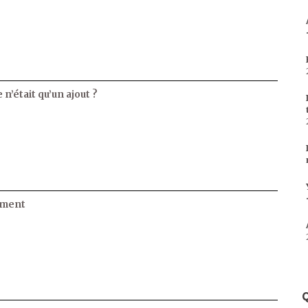
 n’était qu’un ajout ?
ament
Q