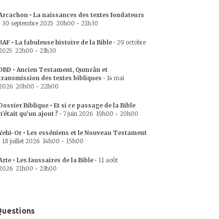
Arcachon • La naissances des textes fondateurs
•
30 septembre 2025
20h00
-
21h30
RAF • La fabuleuse histoire de la Bible
•
29 octobre
2025
22h00
-
23h30
DBD • Ancien Testament, Qumrân et
transmission des textes bibliques
•
14 mai
2026
20h00
-
22h00
Dossier Biblique • Et si ce passage de la Bible
n’était qu’un ajout ?
•
7 juin 2026
19h00
-
20h00
Yehi-Or • Les esséniens et le Nouveau Testament
•
18 juillet 2026
14h00
-
15h00
Arte • Les faussaires de la Bible
•
11 août
2026
21h00
-
23h00
uestions