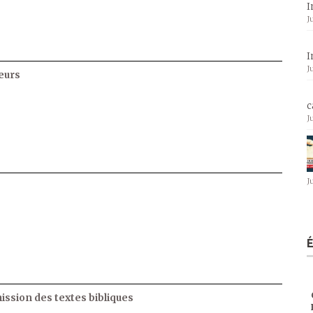
I
J
I
J
eurs
c
J
J
ssion des textes bibliques