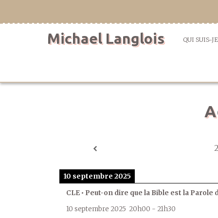
Aller
directement
au
Michael Langlois
contenu
QUI SUIS-JE
A
10 septembre 2025
CLE • Peut-on dire que la Bible est la Parole 
10 septembre 2025
20h00
-
21h30