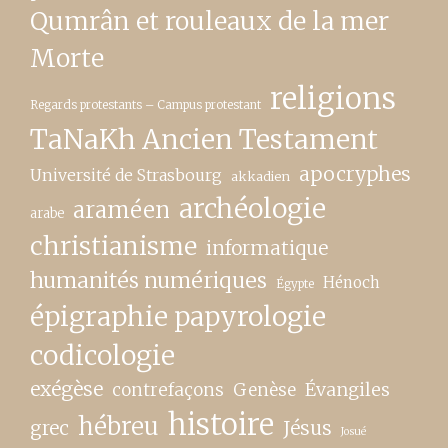
Qumrân et rouleaux de la mer
Morte
religions
Regards protestants – Campus protestant
TaNaKh Ancien Testament
apocryphes
Université de Strasbourg
akkadien
archéologie
araméen
arabe
christianisme
informatique
humanités numériques
Hénoch
Égypte
épigraphie papyrologie
codicologie
exégèse
contrefaçons
Genèse
Évangiles
histoire
hébreu
grec
Jésus
Josué