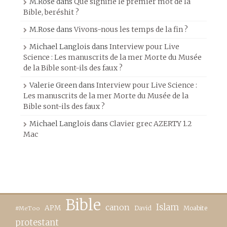
M.Rose
dans
Que signifie le premier mot de la
Bible, beréshit ?
M.Rose
dans
Vivons-nous les temps de la fin ?
Michael Langlois
dans
Interview pour Live
Science : Les manuscrits de la mer Morte du Musée
de la Bible sont-ils des faux ?
Valerie Green
dans
Interview pour Live Science :
Les manuscrits de la mer Morte du Musée de la
Bible sont-ils des faux ?
Michael Langlois
dans
Clavier grec AZERTY 1.2
Mac
Bible
canon
Islam
APM
David
Moabite
#MeToo
protestant