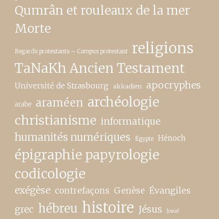
Qumrân et rouleaux de la mer
Morte
religions
Regards protestants – Campus protestant
TaNaKh Ancien Testament
apocryphes
Université de Strasbourg
akkadien
archéologie
araméen
arabe
christianisme
informatique
humanités numériques
Hénoch
Égypte
épigraphie papyrologie
codicologie
exégèse
contrefaçons
Genèse
Évangiles
histoire
hébreu
grec
Jésus
Josué