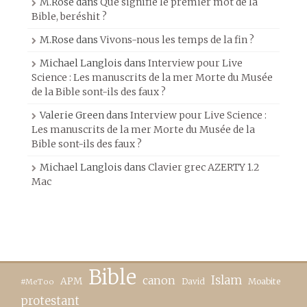
M.Rose
dans
Que signifie le premier mot de la
Bible, beréshit ?
M.Rose
dans
Vivons-nous les temps de la fin ?
Michael Langlois
dans
Interview pour Live
Science : Les manuscrits de la mer Morte du Musée
de la Bible sont-ils des faux ?
Valerie Green
dans
Interview pour Live Science :
Les manuscrits de la mer Morte du Musée de la
Bible sont-ils des faux ?
Michael Langlois
dans
Clavier grec AZERTY 1.2
Mac
Bible
canon
Islam
APM
David
Moabite
#MeToo
protestant