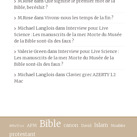
M.Rose
dans
Que signifie le premier mot de la
Bible, beréshit ?
M.Rose
dans
Vivons-nous les temps de la fin ?
Michael Langlois
dans
Interview pour Live
Science : Les manuscrits de la mer Morte du Musée
de la Bible sont-ils des faux ?
Valerie Green
dans
Interview pour Live Science :
Les manuscrits de la mer Morte du Musée de la
Bible sont-ils des faux ?
Michael Langlois
dans
Clavier grec AZERTY 1.2
Mac
Bible
canon
Islam
APM
David
Moabite
#MeToo
protestant