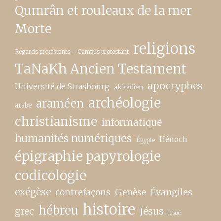
Qumrân et rouleaux de la mer
Morte
religions
Regards protestants – Campus protestant
TaNaKh Ancien Testament
apocryphes
Université de Strasbourg
akkadien
archéologie
araméen
arabe
christianisme
informatique
humanités numériques
Hénoch
Égypte
épigraphie papyrologie
codicologie
exégèse
contrefaçons
Genèse
Évangiles
histoire
hébreu
grec
Jésus
Josué