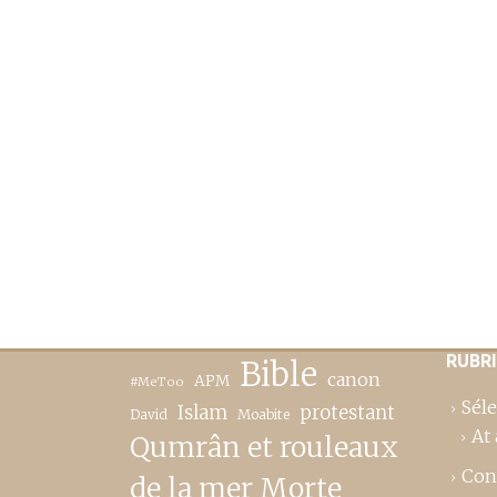
RUBR
Bible
canon
APM
#MeToo
Séle
Islam
protestant
David
Moabite
At 
Qumrân et rouleaux
Con
de la mer Morte