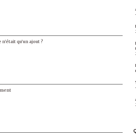
 n’était qu’un ajout ?
ament
Q