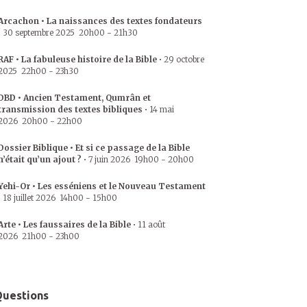
Arcachon • La naissances des textes fondateurs
•
30 septembre 2025
20h00
-
21h30
RAF • La fabuleuse histoire de la Bible
•
29 octobre
2025
22h00
-
23h30
DBD • Ancien Testament, Qumrân et
transmission des textes bibliques
•
14 mai
2026
20h00
-
22h00
Dossier Biblique • Et si ce passage de la Bible
n’était qu’un ajout ?
•
7 juin 2026
19h00
-
20h00
Yehi-Or • Les esséniens et le Nouveau Testament
•
18 juillet 2026
14h00
-
15h00
Arte • Les faussaires de la Bible
•
11 août
2026
21h00
-
23h00
uestions