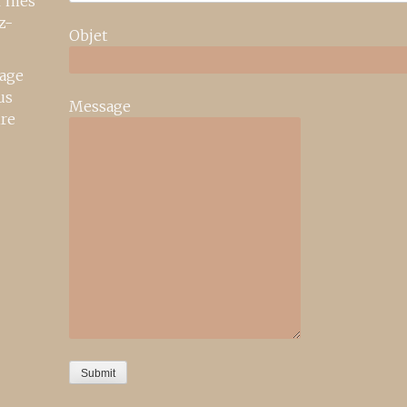
r mes
z-
Objet
age
us
Message
ire