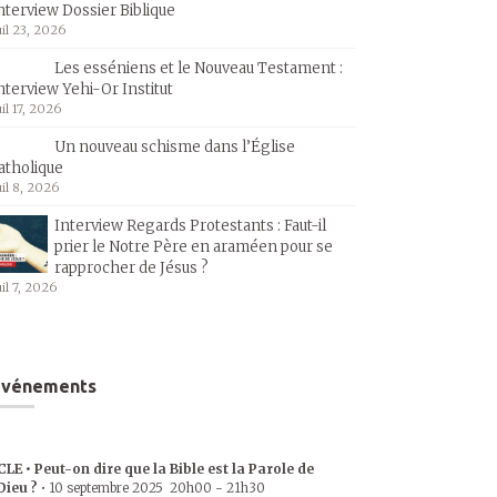
nterview Dossier Biblique
uil 23, 2026
Les esséniens et le Nouveau Testament :
nterview Yehi-Or Institut
uil 17, 2026
Un nouveau schisme dans l’Église
atholique
uil 8, 2026
Interview Regards Protestants : Faut-il
prier le Notre Père en araméen pour se
rapprocher de Jésus ?
uil 7, 2026
Événements
CLE • Peut-on dire que la Bible est la Parole de
Dieu ?
•
10 septembre 2025
20h00
-
21h30