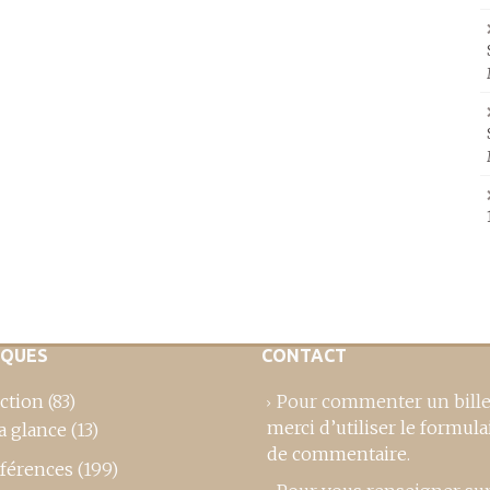
IQUES
CONTACT
ction
(83)
Pour commenter un bille
merci d’utiliser le formula
a glance
(13)
de commentaire
.
férences
(199)