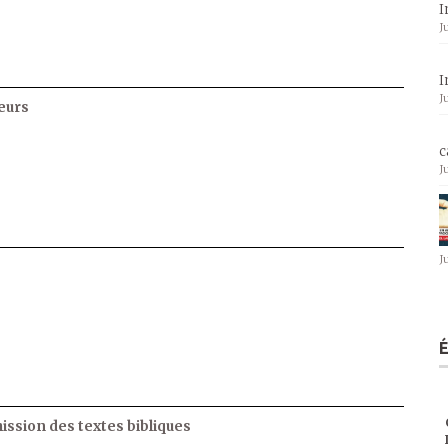
I
J
I
J
eurs
c
J
J
ssion des textes bibliques