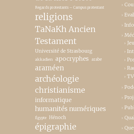
Cou
Regards protestants – Campus protestant
religions
Eva
Inf
TaNaKh Ancien
Méd
Testament
Je
Université de Strasbourg
In
apocryphes
Pr
akkadien
arabe
araméen
Ra
TV
archéologie
Pod
christianisme
Proj
informatique
Publ
humanités numériques
Hénoch
Qual
Égypte
épigraphie
Que