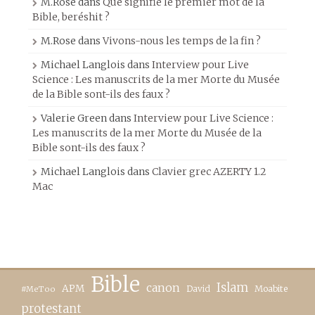
M.Rose
dans
Que signifie le premier mot de la
Bible, beréshit ?
M.Rose
dans
Vivons-nous les temps de la fin ?
Michael Langlois
dans
Interview pour Live
Science : Les manuscrits de la mer Morte du Musée
de la Bible sont-ils des faux ?
Valerie Green
dans
Interview pour Live Science :
Les manuscrits de la mer Morte du Musée de la
Bible sont-ils des faux ?
Michael Langlois
dans
Clavier grec AZERTY 1.2
Mac
Bible
canon
Islam
APM
David
Moabite
#MeToo
protestant