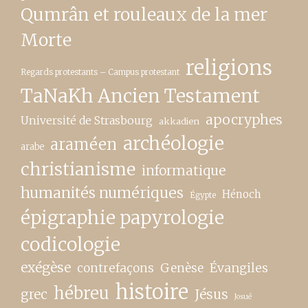
Qumrân et rouleaux de la mer
Morte
religions
Regards protestants – Campus protestant
TaNaKh Ancien Testament
apocryphes
Université de Strasbourg
akkadien
archéologie
araméen
arabe
christianisme
informatique
humanités numériques
Hénoch
Égypte
épigraphie papyrologie
codicologie
exégèse
contrefaçons
Genèse
Évangiles
histoire
hébreu
grec
Jésus
Josué