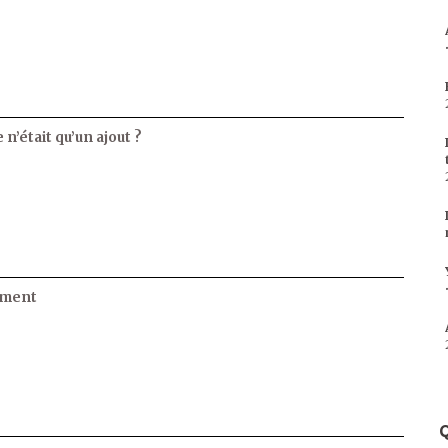
 n’était qu’un ajout ?
ament
Q