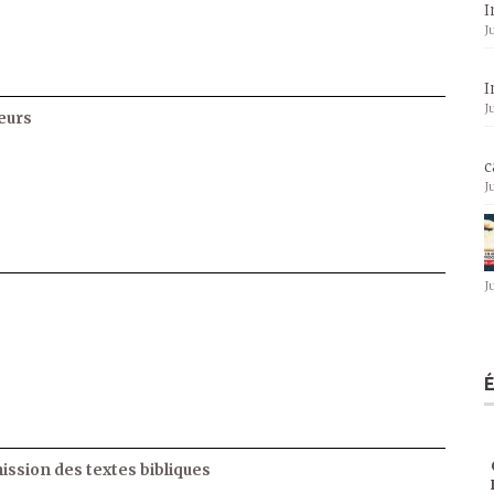
I
J
I
J
eurs
c
J
J
ssion des textes bibliques