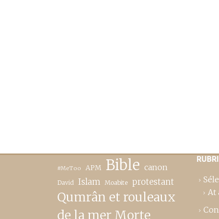
RUBR
Bible
canon
APM
#MeToo
Séle
Islam
protestant
David
Moabite
At 
Qumrân et rouleaux
Con
de la mer Morte