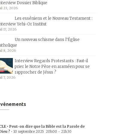
nterview Dossier Biblique
uil 23, 2026
Les esséniens et le Nouveau Testament :
nterview Yehi-Or Institut
uil 17, 2026
Un nouveau schisme dans l’Église
atholique
uil 8, 2026
Interview Regards Protestants : Faut-il
prier le Notre Père en araméen pour se
rapprocher de Jésus ?
uil 7, 2026
Événements
CLE • Peut-on dire que la Bible est la Parole de
Dieu ?
•
10 septembre 2025
20h00
-
21h30