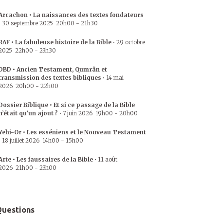
Arcachon • La naissances des textes fondateurs
•
30 septembre 2025
20h00
-
21h30
RAF • La fabuleuse histoire de la Bible
•
29 octobre
2025
22h00
-
23h30
DBD • Ancien Testament, Qumrân et
transmission des textes bibliques
•
14 mai
2026
20h00
-
22h00
Dossier Biblique • Et si ce passage de la Bible
n’était qu’un ajout ?
•
7 juin 2026
19h00
-
20h00
Yehi-Or • Les esséniens et le Nouveau Testament
•
18 juillet 2026
14h00
-
15h00
Arte • Les faussaires de la Bible
•
11 août
2026
21h00
-
23h00
uestions