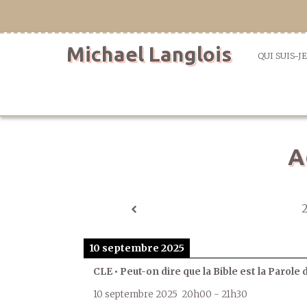
Aller
directement
au
Michael Langlois
contenu
QUI SUIS-JE
A
10 septembre 2025
CLE • Peut-on dire que la Bible est la Parole 
10 septembre 2025
20h00
-
21h30