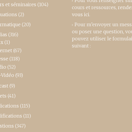
Pour vous renseigner su
rs et séminaires
(104)
cours et ressources,
rende
luations
(2)
vous ici
.
ormatique
(20)
Pour m’envoyer un mess
ou poser une question, vo
ias
(316)
pouvez utiliser le formula
ux
(1)
suivant :
ternet
(67)
esse
(118)
dio
(52)
-Vidéo
(93)
cast
(9)
ets
(41)
ications
(115)
ifications
(11)
stions
(347)