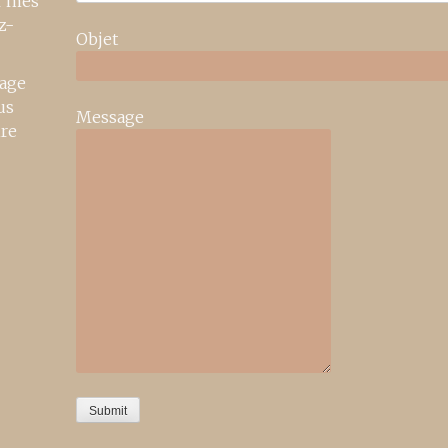
r mes
z-
Objet
age
us
Message
ire