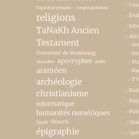
Cou
Regards protestants – Campus protestant
religions
Eva
Inf
TaNaKh Ancien
Méd
Testament
Je
Université de Strasbourg
In
apocryphes
Pr
akkadien
arabe
araméen
Ra
TV
archéologie
Pod
christianisme
Proj
informatique
Publ
humanités numériques
Hénoch
Qual
Égypte
épigraphie
Que