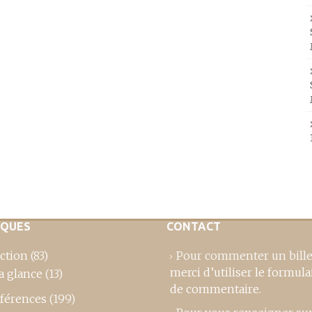
IQUES
CONTACT
ction
(83)
Pour commenter un bille
merci d’utiliser le formula
a glance
(13)
de commentaire
.
férences
(199)