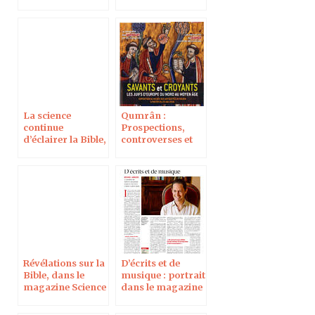
Science & Vie
Pèlerin en ligne
La science
Qumrân :
continue
Prospections,
d’éclairer la Bible,
controverses et
dans le magazine
nouvelles
Pèlerin
découvertes, dans
le magazine
Histoire
Révélations sur la
D’écrits et de
Bible, dans le
musique : portrait
magazine Science
dans le magazine
& Vie
Réforme