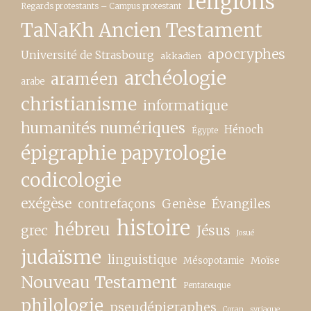
religions
Regards protestants – Campus protestant
TaNaKh Ancien Testament
apocryphes
Université de Strasbourg
akkadien
archéologie
araméen
arabe
christianisme
informatique
humanités numériques
Hénoch
Égypte
épigraphie papyrologie
codicologie
exégèse
contrefaçons
Genèse
Évangiles
histoire
hébreu
grec
Jésus
Josué
judaïsme
linguistique
Moïse
Mésopotamie
Nouveau Testament
Pentateuque
philologie
pseudépigraphes
Coran
syriaque