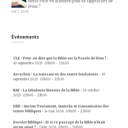
Notre Père en araméen pour se rapprocher de
Jésus ?
Juil 7, 2026
Événements
CLE • Peut-on dire que la Bible est la Parole de Dieu ?
•
10 septembre 2025
20h00
-
21h30
Arcachon • La naissances des textes fondateurs
•
30
septembre 2025
20h00
-
21h30
RAF • La fabuleuse histoire de la Bible
•
29 octobre
2025
22h00
-
23h30
DBD • Ancien Testament, Qumrân et transmission des
textes bibliques
•
14 mai 2026
20h00
-
22h00
Dossier Biblique • Et si ce passage de la Bible n’était
qu’un ajout ?
•
7 juin 2026
19h00
-
20h00