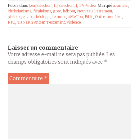
Publié dans
[:en]Selection[:fr]Sélection[:]
,
TV-Vidéo
Marqué
araméen
,
christianisme
,
féminisme
,
grec
,
hébreu
,
Nouveau Testament
,
philologie
,
viol
,
théologie
,
femmes
,
#MeToo
,
Bible
,
Outre-mer 1ère
,
Paul
,
TaNaKh Ancien Testament
,
violence
Laisser un commentaire
Votre adresse e-mail ne sera pas publiée.
Les
champs obligatoires sont indiqués avec
*
Commentaire
*