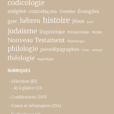
codicologie
exégèse
contrefaçons
Genèse
Évangiles
histoire
hébreu
grec
Jésus
Josué
judaïsme
linguistique
Moïse
Mésopotamie
Nouveau Testament
Pentateuque
philologie
pseudépigraphes
Coran
syriaque
théologie
ougaritique
RUBRIQUES
Sélection
(83)
At a glance
(13)
Conférences
(199)
Cours et séminaires
(104)