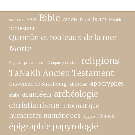
Bible
canon
Islam
APM
David
Moabite
#MeToo
protestant
Qumrân et rouleaux de la mer
Morte
religions
Regards protestants – Campus protestant
TaNaKh Ancien Testament
apocryphes
Université de Strasbourg
akkadien
archéologie
araméen
arabe
christianisme
informatique
humanités numériques
Hénoch
Égypte
épigraphie papyrologie