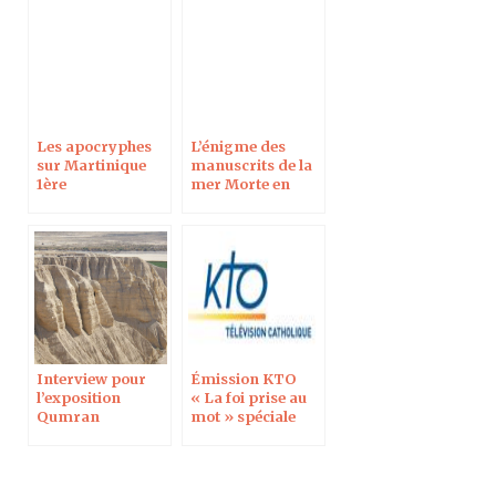
Les apocryphes
L’énigme des
sur Martinique
manuscrits de la
1ère
mer Morte en
direct sur France
5 dans l’émission
“C dans l’air”
Interview pour
Émission KTO
l’exposition
« La foi prise au
Qumran
mot » spéciale
Qumrân