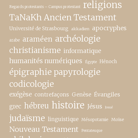
religions
Regards protestants – Campus protestant
TaNaKh Ancien Testament
apocryphes
Université de Strasbourg
akkadien
archéologie
araméen
arabe
christianisme
informatique
humanités numériques
Hénoch
Égypte
épigraphie papyrologie
codicologie
exégèse
contrefaçons
Genèse
Évangiles
histoire
hébreu
grec
Jésus
Josué
judaïsme
linguistique
Moïse
Mésopotamie
Nouveau Testament
Pentateuque