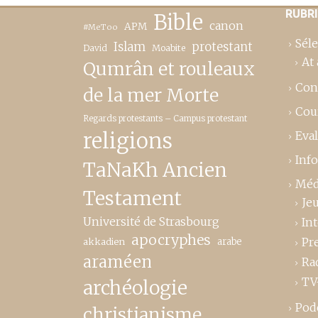
RUBR
Bible
canon
APM
#MeToo
Séle
Islam
protestant
David
Moabite
At 
Qumrân et rouleaux
Con
de la mer Morte
Cou
Regards protestants – Campus protestant
religions
Eva
Inf
TaNaKh Ancien
Méd
Testament
Je
Université de Strasbourg
In
apocryphes
Pr
akkadien
arabe
araméen
Ra
TV
archéologie
Pod
christianisme