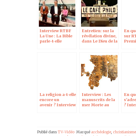
Interview RTBF
Entretien: sur la
En quê
La Une : La Bible
révélation divine,
sur R
parle-t-elle
dans Le Dieu de la
Premi
encore
Philo
sept 
aujourd’hui ?
La religion a-t-elle
Interview : Les
En qu
encore un
manuscrits de la
s’adre
avenir ? Interview
mer Morte au
? Inte
APM
CRRC
Outre
Publié dans
TV-Vidéo
Marqué
archéologie
,
christianisme