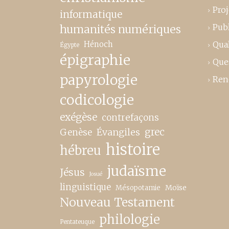
Proj
informatique
Publ
humanités numériques
Hénoch
Qual
Égypte
épigraphie
Que
papyrologie
Ren
codicologie
exégèse
contrefaçons
grec
Genèse
Évangiles
histoire
hébreu
judaïsme
Jésus
Josué
linguistique
Moïse
Mésopotamie
Nouveau Testament
philologie
Pentateuque