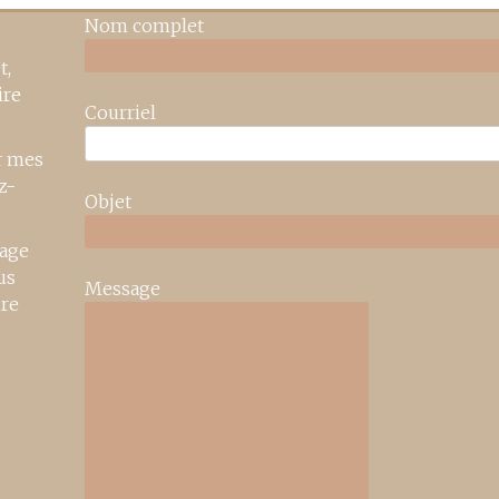
Nom complet
t,
ire
Courriel
r mes
z-
Objet
age
us
Message
ire