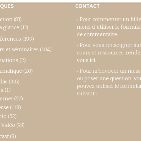
IQUES
CONTACT
ction
(83)
Pour commenter un bille
merci d’utiliser le formula
a glance
(13)
de commentaire
.
férences
(199)
Pour vous renseigner su
rs et séminaires
(104)
cours et ressources,
rende
luations
(2)
vous ici
.
ormatique
(20)
Pour m’envoyer un mess
ou poser une question, vo
ias
(316)
pouvez utiliser le formula
ux
(1)
suivant :
ternet
(67)
esse
(118)
dio
(52)
-Vidéo
(93)
cast
(9)