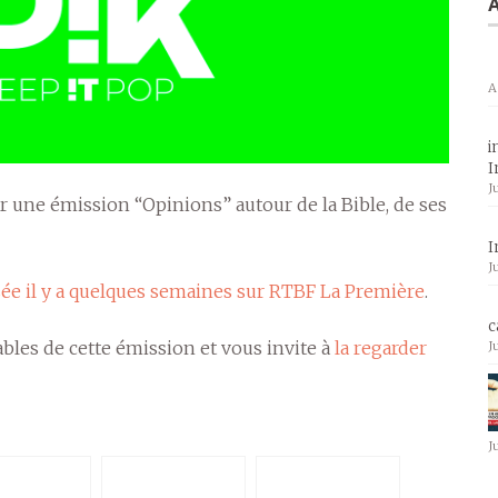
A
A
i
I
J
ur une émission “Opinions” autour de la Bible, de ses
I
J
sée il y a quelques semaines sur RTBF La Première
.
c
les de cette émission et vous invite à
la regarder
J
J