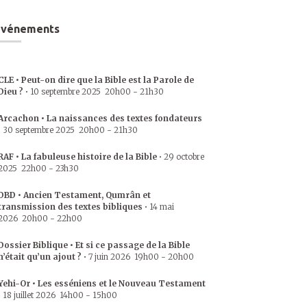
Événements
CLE • Peut-on dire que la Bible est la Parole de
Dieu ?
•
10 septembre 2025
20h00
-
21h30
Arcachon • La naissances des textes fondateurs
•
30 septembre 2025
20h00
-
21h30
RAF • La fabuleuse histoire de la Bible
•
29 octobre
2025
22h00
-
23h30
DBD • Ancien Testament, Qumrân et
transmission des textes bibliques
•
14 mai
2026
20h00
-
22h00
Dossier Biblique • Et si ce passage de la Bible
n’était qu’un ajout ?
•
7 juin 2026
19h00
-
20h00
Yehi-Or • Les esséniens et le Nouveau Testament
•
18 juillet 2026
14h00
-
15h00