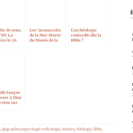
te de sens,
Les ‘manuscrits
L’archéologie
TBF La
de la Mer Morte’
contredit-elle la
ère le 26
du Musée de la
Bible ?
à 20h
Bible sont des
faux : interview
pour le National
Geographic
elle langue
sser à Dieu
rview sur
-Mer 1ère
,
épigraphie papyrologie codicologie
,
histoire
,
théologie
,
Bible
,