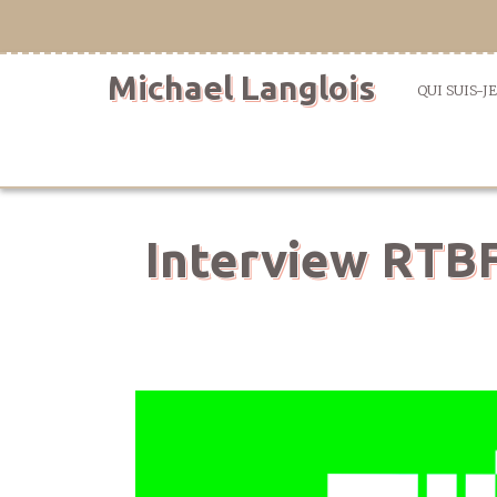
Aller
directement
au
Michael Langlois
contenu
QUI SUIS-JE
Interview RTBF 