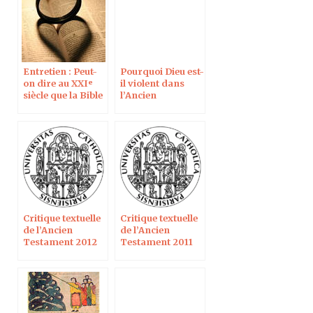
Entretien : Peut-
Pourquoi Dieu est-
on dire au XXIᵉ
il violent dans
siècle que la Bible
l’Ancien
est la Parole de
Testament et
Dieu ?
aimant dans le
Nouveau
Testament ?
Critique textuelle
Critique textuelle
de l’Ancien
de l’Ancien
Testament 2012
Testament 2011