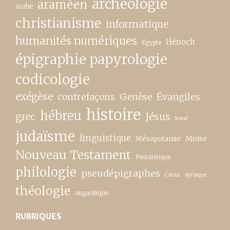
archéologie
araméen
arabe
christianisme
informatique
humanités numériques
Hénoch
Égypte
épigraphie papyrologie
codicologie
exégèse
contrefaçons
Genèse
Évangiles
histoire
hébreu
grec
Jésus
Josué
judaïsme
linguistique
Moïse
Mésopotamie
Nouveau Testament
Pentateuque
philologie
pseudépigraphes
Coran
syriaque
théologie
ougaritique
RUBRIQUES