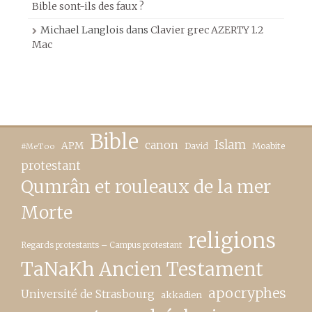
Bible sont-ils des faux ?
Michael Langlois
dans
Clavier grec AZERTY 1.2
Mac
Bible
canon
Islam
APM
David
Moabite
#MeToo
protestant
Qumrân et rouleaux de la mer
Morte
religions
Regards protestants – Campus protestant
TaNaKh Ancien Testament
apocryphes
Université de Strasbourg
akkadien