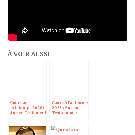
À VOIR AUSSI
Cours au
Cours à l’automne
printemps 2026 :
2025 : Ancien
Ancien Testament
Testament et
et hébreu
hébreu