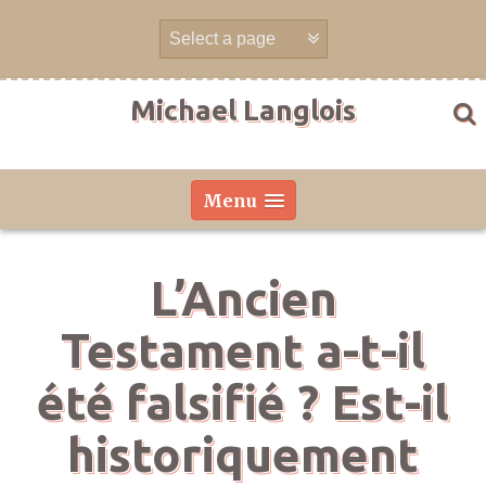
Aller
directement
au
contenu
Michael Langlois
Menu
L’Ancien
Testament a-t-il
été falsifié ? Est-il
historiquement