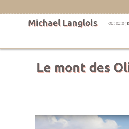
Aller
directement
au
Michael Langlois
contenu
QUI SUIS-JE
Le mont des Oli