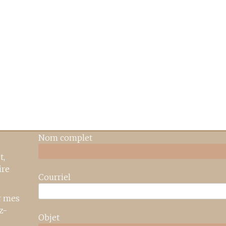
Nom complet
t,
ire
Courriel
r mes
z-
Objet