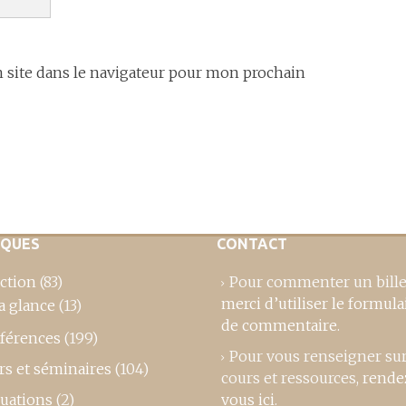
site dans le navigateur pour mon prochain
IQUES
CONTACT
ction
(83)
Pour commenter un bille
merci d’utiliser le formula
a glance
(13)
de commentaire
.
férences
(199)
Pour vous renseigner su
rs et séminaires
(104)
cours et ressources,
rende
luations
(2)
vous ici
.