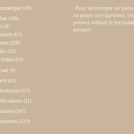
ormatique
(20)
Pour m’envoyer un mess
ou poser une question, vo
ias
(316)
pouvez utiliser le formula
ux
(1)
suivant :
ternet
(67)
esse
(118)
dio
(52)
-Vidéo
(93)
cast
(9)
ets
(41)
ications
(115)
ifications
(11)
stions
(347)
contres
(120)