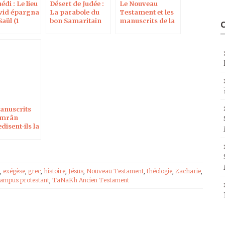
édi : Le lieu
Désert de Judée :
Le Nouveau
vid épargna
La parabole du
Testament et les
Saül (1
bon Samaritain
manuscrits de la
 24, 1-21)
(Luc 10, 30-35)
mer Morte, sur
Campus
Protestant
anuscrits
umrân
disent-ils la
?
,
exégèse
,
grec
,
histoire
,
Jésus
,
Nouveau Testament
,
théologie
,
Zacharie
,
Campus protestant
,
TaNaKh Ancien Testament