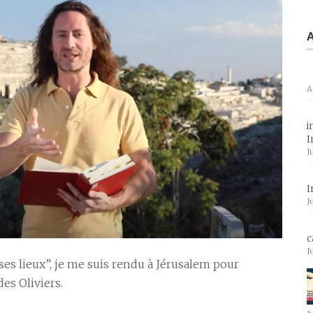
A
A
i
I
J
I
J
c
J
es lieux”, je me suis rendu à Jérusalem pour
es Oliviers.