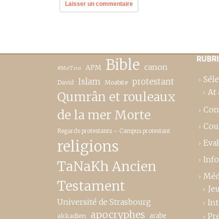
RUBR
Bible
canon
APM
#MeToo
Séle
Islam
protestant
David
Moabite
At 
Qumrân et rouleaux
Con
de la mer Morte
Cou
Regards protestants – Campus protestant
religions
Eva
Inf
TaNaKh Ancien
Méd
Testament
Je
Université de Strasbourg
In
apocryphes
Pr
akkadien
arabe