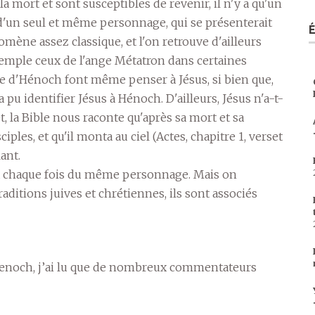
 mort et sont susceptibles de revenir, il n'y a qu'un
ir d'un seul et même personnage, qui se présenterait
ène assez classique, et l'on retrouve d'ailleurs
xemple ceux de l'ange Métatron dans certaines
vre d'Hénoch font même penser à Jésus, si bien que,
 pu identifier Jésus à Hénoch. D'ailleurs, Jésus n'a-t-
et, la Bible nous raconte qu'après sa mort et sa
iples, et qu'il monta au ciel (Actes, chapitre 1, verset
lant.
git à chaque fois du même personnage. Mais on
ditions juives et chrétiennes, ils sont associés
Henoch, j’ai lu que de nombreux commentateurs