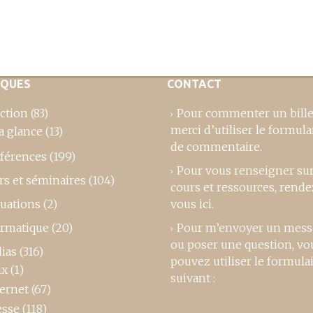
IQUES
CONTACT
ction
(83)
Pour commenter un bille
merci d’utiliser le formula
a glance
(13)
de commentaire
.
férences
(199)
Pour vous renseigner su
rs et séminaires
(104)
cours et ressources,
rende
luations
(2)
vous ici
.
ormatique
(20)
Pour m’envoyer un mess
ou poser une question, vo
ias
(316)
pouvez utiliser le formula
ux
(1)
suivant :
ternet
(67)
esse
(118)