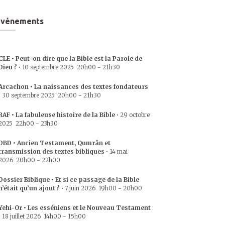
Événements
CLE • Peut-on dire que la Bible est la Parole de
Dieu ?
•
10 septembre 2025
20h00
-
21h30
Arcachon • La naissances des textes fondateurs
•
30 septembre 2025
20h00
-
21h30
RAF • La fabuleuse histoire de la Bible
•
29 octobre
2025
22h00
-
23h30
DBD • Ancien Testament, Qumrân et
transmission des textes bibliques
•
14 mai
2026
20h00
-
22h00
Dossier Biblique • Et si ce passage de la Bible
n’était qu’un ajout ?
•
7 juin 2026
19h00
-
20h00
Yehi-Or • Les esséniens et le Nouveau Testament
•
18 juillet 2026
14h00
-
15h00