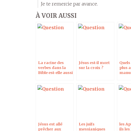
Je te remercie par avance.
À VOIR AUSSI
La racine des
Jésus est-il mort
Quels 
verbes dans la
sur la croix ?
plus 
Bible est-elle aussi
manus
à la 3e personne
l’Évan
du singulier ?
Jésus est allé
Les juifs
les Ap
prêcher aux
messianiques
ils le