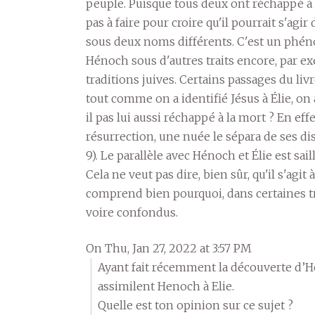
peuple. Puisque tous deux ont réchappé à la
pas à faire pour croire qu'il pourrait s'ag
sous deux noms différents. C'est un phénom
Hénoch sous d'autres traits encore, par e
traditions juives. Certains passages du li
tout comme on a identifié Jésus à Élie, on a
il pas lui aussi réchappé à la mort ? En eff
résurrection, une nuée le sépara de ses disc
9). Le parallèle avec Hénoch et Élie est sail
Cela ne veut pas dire, bien sûr, qu'il s'a
comprend bien pourquoi, dans certaines tra
voire confondus.
On Thu, Jan 27, 2022 at 3:57 PM
Ayant fait récemment la découverte d’
assimilent Henoch à Elie.
Quelle est ton opinion sur ce sujet ?