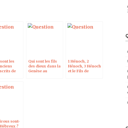
Q
sont les
Qui sont les fils
1 Hénoch, 2
anciens
des dieux dans la
Hénoch, 3 Hénoch
crits de
Genèse au
et le Fils de
gile ?
chapitre 6 ?
l’Homme
irous sont-
s Hébreux ?