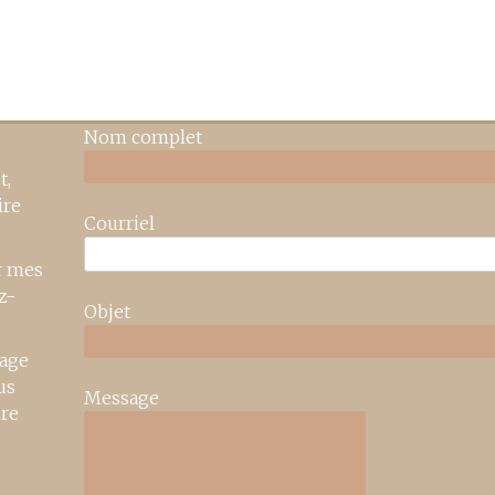
Nom complet
t,
ire
Courriel
r mes
z-
Objet
age
us
Message
ire