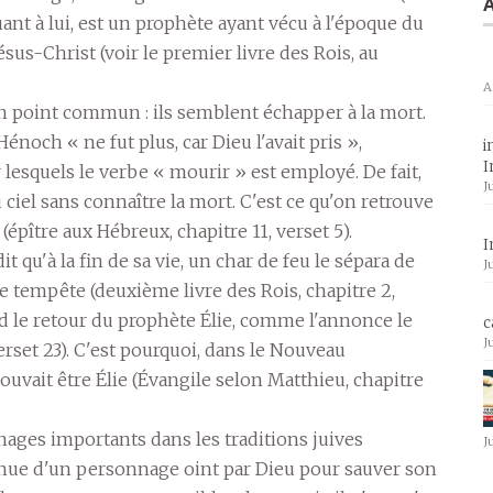
A
 quant à lui, est un prophète ayant vécu à l'époque du
Jésus-Christ (voir le premier livre des Rois, au
A
 point commun : ils semblent échapper à la mort.
Hénoch « ne fut plus, car Dieu l'avait pris »,
i
I
lesquels le verbe « mourir » est employé. De fait,
J
u ciel sans connaître la mort. C'est ce qu'on retrouve
pître aux Hébreux, chapitre 11, verset 5).
I
it qu'à la fin de sa vie, un char de feu le sépara de
J
ne tempête (deuxième livre des Rois, chapitre 2,
tend le retour du prophète Élie, comme l'annonce le
c
J
erset 23). C'est pourquoi, dans le Nouveau
uvait être Élie (Évangile selon Matthieu, chapitre
nages importants dans les traditions juives
J
 venue d'un personnage oint par Dieu pour sauver son