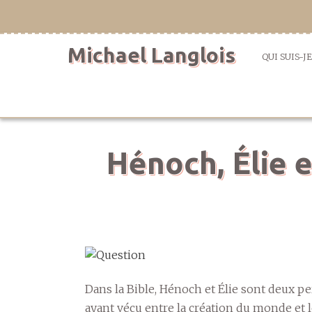
Aller
directement
au
Michael Langlois
contenu
QUI SUIS-JE
Hénoch, Élie 
Dans la Bible, Hénoch et Élie sont deux p
ayant vécu entre la création du monde et l