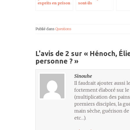
esprits en prison
sont-ils
?!
protestants ?
Publié dans
Questions
L'avis de 2 sur «
Hénoch, Éli
personne ?
»
Sinouhe
Il faudrait ajouter aussi
fortement élaboré sur le 
(multiplication des pains
premiers disciples, la g
main sèche, guérison de la
etc…).