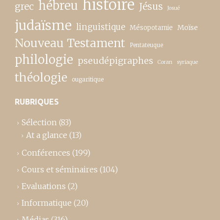
histoire
hébreu
grec
Jésus
Josué
judaïsme
linguistique
Moïse
Mésopotamie
Nouveau Testament
Pentateuque
philologie
pseudépigraphes
Coran
syriaque
théologie
ougaritique
RUBRIQUES
Sélection
(83)
At a glance
(13)
Conférences
(199)
Cours et séminaires
(104)
Evaluations
(2)
Informatique
(20)
Médias
(316)