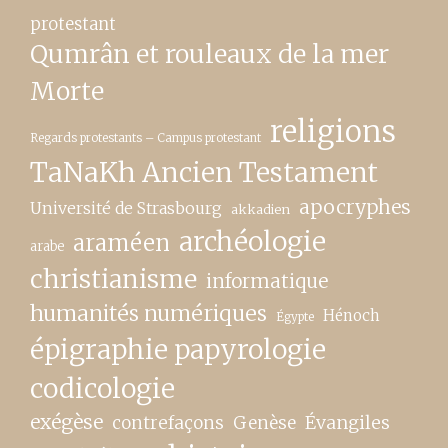
protestant
Qumrân et rouleaux de la mer
Morte
religions
Regards protestants – Campus protestant
TaNaKh Ancien Testament
apocryphes
Université de Strasbourg
akkadien
archéologie
araméen
arabe
christianisme
informatique
humanités numériques
Hénoch
Égypte
épigraphie papyrologie
codicologie
exégèse
contrefaçons
Genèse
Évangiles