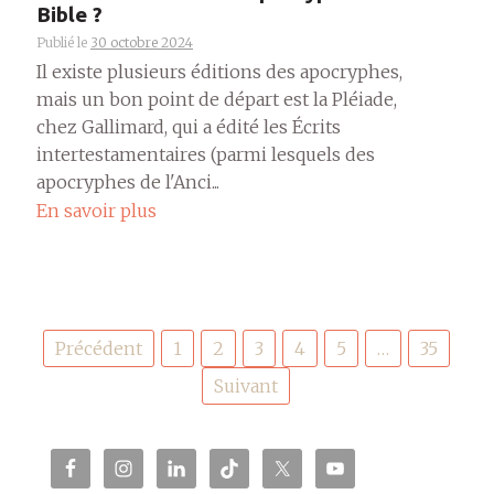
Bible ?
Publié le
30 octobre 2024
Il existe plusieurs éditions des apocryphes,
mais un bon point de départ est la Pléiade,
chez Gallimard, qui a édité les Écrits
intertestamentaires (parmi lesquels des
apocryphes de l'Anci...
En savoir plus
Pagination
Précédent
1
2
3
4
5
…
35
des
publications
Suivant