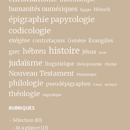
humanités numériques
Hénoch
Égypte
épigraphie papyrologie
codicologie
exégèse
contrefaçons
Genèse
Évangiles
histoire
hébreu
grec
Jésus
Josué
judaïsme
linguistique
Moïse
Mésopotamie
Nouveau Testament
Pentateuque
philologie
pseudépigraphes
Coran
syriaque
théologie
ougaritique
RUBRIQUES
Sélection
(83)
At a glance
(13)