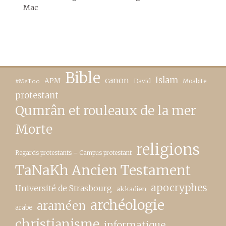
Mac
Bible
canon
Islam
APM
David
Moabite
#MeToo
protestant
Qumrân et rouleaux de la mer
Morte
religions
Regards protestants – Campus protestant
TaNaKh Ancien Testament
apocryphes
Université de Strasbourg
akkadien
archéologie
araméen
arabe
christianisme
informatique