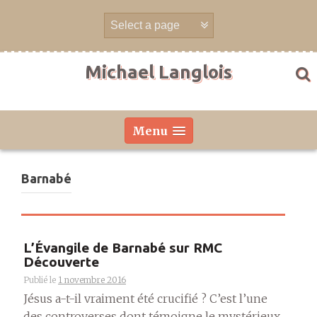
Aller
directement
au
contenu
Michael Langlois
Menu
Barnabé
L’Évangile de Barnabé sur RMC
Découverte
Publié le
1 novembre 2016
Jésus a-t-il vraiment été crucifié ? C’est l’une
des controverses dont témoigne le mystérieux