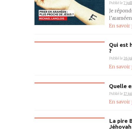
Publié le
7 jui
Je répond
l’araméen,
En savoir
Qui est 
?
Publié le
26 j
En savoir
Quelle e
Publié le
17 ju
En savoir
La pire 
Jéhovah