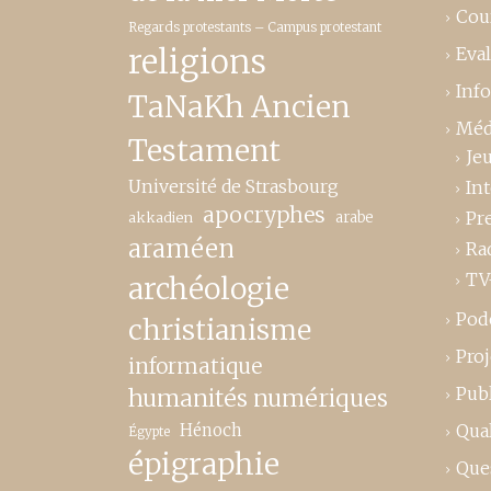
Cou
Regards protestants – Campus protestant
religions
Eva
Inf
TaNaKh Ancien
Méd
Testament
Je
Université de Strasbourg
In
apocryphes
Pr
akkadien
arabe
araméen
Ra
TV
archéologie
Pod
christianisme
Proj
informatique
Publ
humanités numériques
Hénoch
Qual
Égypte
épigraphie
Que