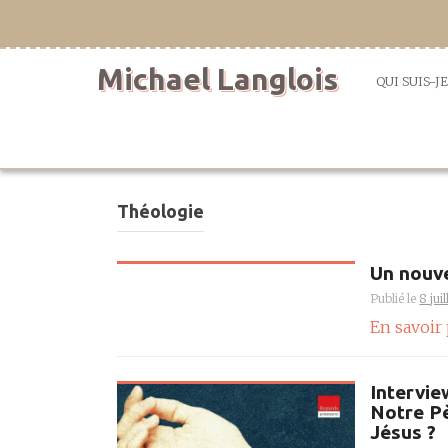
Aller
directement
au
Michael Langlois
contenu
QUI SUIS-JE
Théologie
Un nouve
Publié le
8 jui
En savoir
Intervie
Notre P
Jésus ?