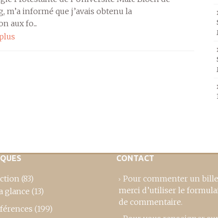
, m’a informé que j’avais obtenu la
on aux fo...
 plus
IQUES
CONTACT
ction
(83)
Pour commenter un bille
merci d’utiliser le formula
a glance
(13)
de commentaire
.
férences
(199)