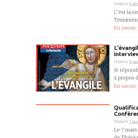
Publié le
8 fé
C’est la r
Testament 
En savoir
L’évangi
intervie
Publié le
9 ja
Je répond
à propos d
En savoir
Qualific
Confére
Publié le
7 ma
Le 7 mars
de Théolo