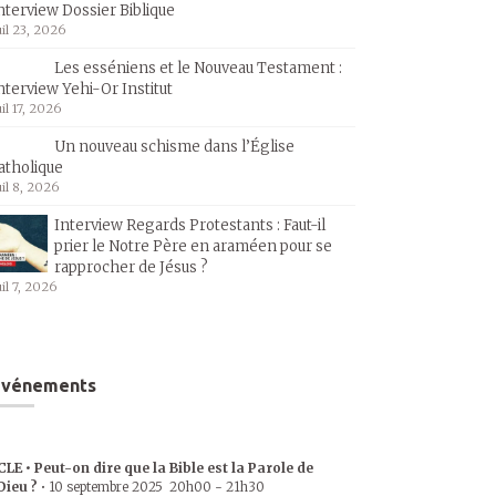
nterview Dossier Biblique
uil 23, 2026
Les esséniens et le Nouveau Testament :
nterview Yehi-Or Institut
uil 17, 2026
Un nouveau schisme dans l’Église
atholique
uil 8, 2026
Interview Regards Protestants : Faut-il
prier le Notre Père en araméen pour se
rapprocher de Jésus ?
uil 7, 2026
Événements
CLE • Peut-on dire que la Bible est la Parole de
Dieu ?
•
10 septembre 2025
20h00
-
21h30