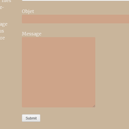
r mes
z-
Objet
age
us
Message
ire