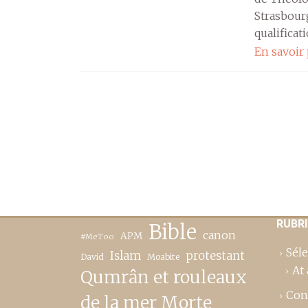
Strasbourg
qualificati
En savoir
RUBR
Bible
canon
APM
#MeToo
Séle
Islam
protestant
David
Moabite
At 
Qumrân et rouleaux
Con
de la mer Morte