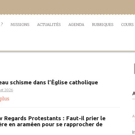
 ?
MISSIONS
ACTUALITÉS
AGENDA
RUBRIQUES
COURS
au schisme dans l’Église catholique
llet 2026
A
 plus
A
w Regards Protestants : Faut-il prier le
ère en araméen pour se rapprocher de
i