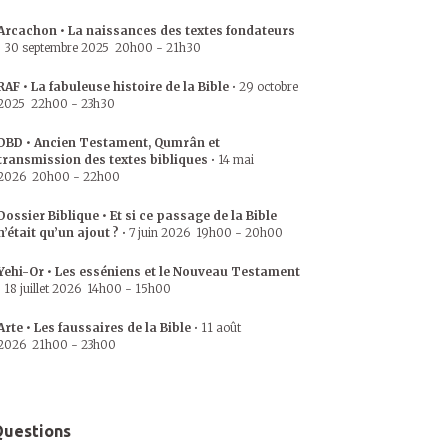
Arcachon • La naissances des textes fondateurs
•
30 septembre 2025
20h00
-
21h30
RAF • La fabuleuse histoire de la Bible
•
29 octobre
2025
22h00
-
23h30
DBD • Ancien Testament, Qumrân et
transmission des textes bibliques
•
14 mai
2026
20h00
-
22h00
Dossier Biblique • Et si ce passage de la Bible
n’était qu’un ajout ?
•
7 juin 2026
19h00
-
20h00
Yehi-Or • Les esséniens et le Nouveau Testament
•
18 juillet 2026
14h00
-
15h00
Arte • Les faussaires de la Bible
•
11 août
2026
21h00
-
23h00
uestions