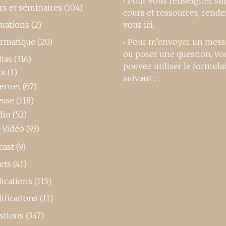
Pour vous renseigner su
rs et séminaires
(104)
cours et ressources,
rende
luations
(2)
vous ici
.
ormatique
(20)
Pour m’envoyer un mess
ou poser une question, vo
ias
(316)
pouvez utiliser le formula
ux
(1)
suivant :
ternet
(67)
esse
(118)
dio
(52)
-Vidéo
(93)
cast
(9)
ets
(41)
ications
(115)
ifications
(11)
stions
(347)