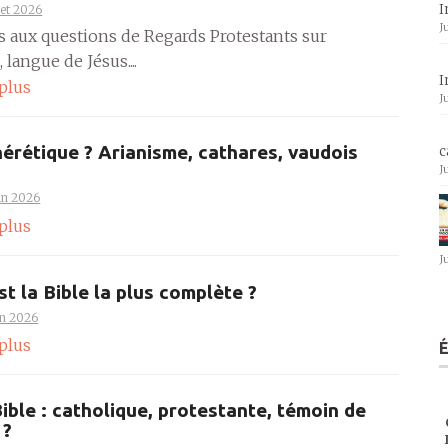
I
llet 2026
J
s aux questions de Regards Protestants sur
 langue de Jésus....
I
 plus
J
hérétique ? Arianisme, cathares, vaudois
c
J
uin 2026
 plus
J
st la Bible la plus complète ?
in 2026
 plus
Bible : catholique, protestante, témoin de
 ?