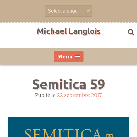
Aller
directement
au
contenu
Michael Langlois
Menu
Semitica 59
Publié le
22 septembre 2017