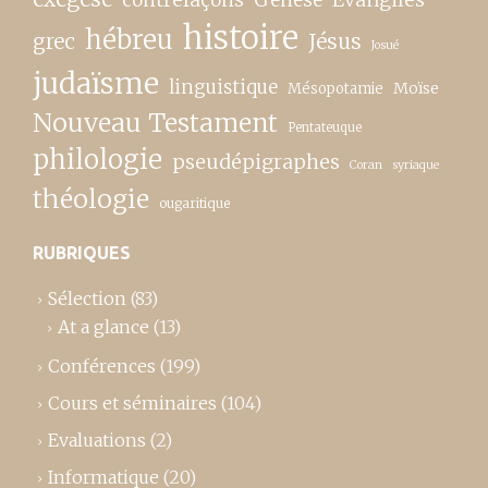
histoire
hébreu
grec
Jésus
Josué
judaïsme
linguistique
Moïse
Mésopotamie
Nouveau Testament
Pentateuque
philologie
pseudépigraphes
Coran
syriaque
théologie
ougaritique
RUBRIQUES
Sélection
(83)
At a glance
(13)
Conférences
(199)
Cours et séminaires
(104)
Evaluations
(2)
Informatique
(20)