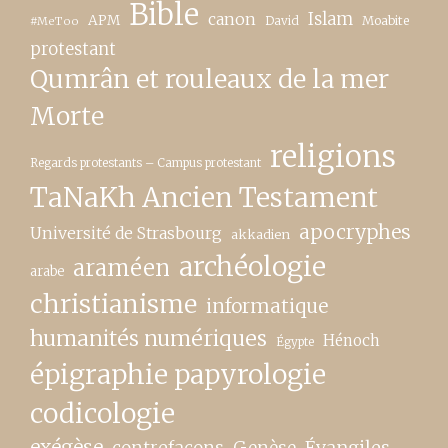
Bible
canon
Islam
APM
David
Moabite
#MeToo
protestant
Qumrân et rouleaux de la mer
Morte
religions
Regards protestants – Campus protestant
TaNaKh Ancien Testament
apocryphes
Université de Strasbourg
akkadien
archéologie
araméen
arabe
christianisme
informatique
humanités numériques
Hénoch
Égypte
épigraphie papyrologie
codicologie
exégèse
contrefaçons
Genèse
Évangiles