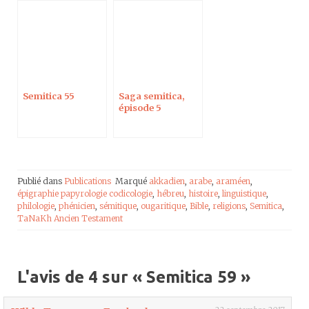
Semitica 55
Saga semitica,
épisode 5
Publié dans
Publications
Marqué
akkadien
,
arabe
,
araméen
,
épigraphie papyrologie codicologie
,
hébreu
,
histoire
,
linguistique
,
philologie
,
phénicien
,
sémitique
,
ougaritique
,
Bible
,
religions
,
Semitica
,
TaNaKh Ancien Testament
L'avis de 4 sur «
Semitica 59
»