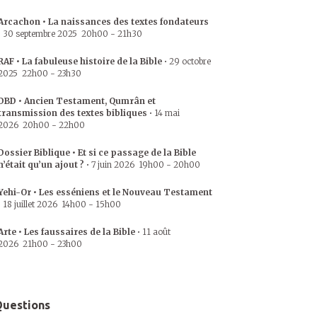
Arcachon • La naissances des textes fondateurs
•
30 septembre 2025
20h00
-
21h30
RAF • La fabuleuse histoire de la Bible
•
29 octobre
2025
22h00
-
23h30
DBD • Ancien Testament, Qumrân et
transmission des textes bibliques
•
14 mai
2026
20h00
-
22h00
Dossier Biblique • Et si ce passage de la Bible
n’était qu’un ajout ?
•
7 juin 2026
19h00
-
20h00
Yehi-Or • Les esséniens et le Nouveau Testament
•
18 juillet 2026
14h00
-
15h00
Arte • Les faussaires de la Bible
•
11 août
2026
21h00
-
23h00
uestions