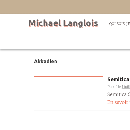
Aller
directement
au
Michael Langlois
contenu
QUI SUIS-JE
Akkadien
Semitica
Publié le
1 jui
Semitica 67
En savoir