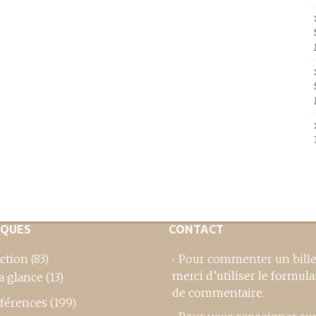
IQUES
CONTACT
ction
(83)
Pour commenter un bille
merci d’utiliser le formula
a glance
(13)
de commentaire
.
férences
(199)