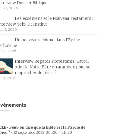
nterview Dossier Biblique
uil 23, 2026
Les esséniens et le Nouveau Testament :
nterview Yehi-Or Institut
uil 17, 2026
Un nouveau schisme dans l’Église
atholique
uil 8, 2026
Interview Regards Protestants : Faut-il
prier le Notre Père en araméen pour se
rapprocher de Jésus ?
uil 7, 2026
Événements
CLE • Peut-on dire que la Bible est la Parole de
Dieu ?
•
10 septembre 2025
20h00
-
21h30