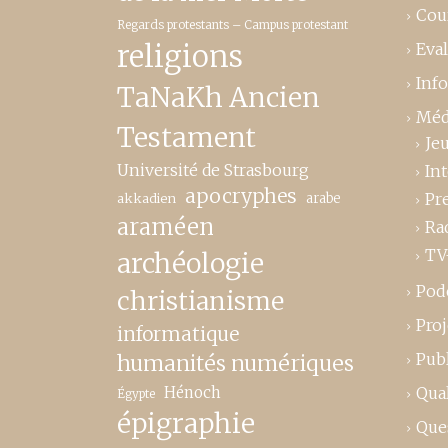
Cou
Regards protestants – Campus protestant
religions
Eva
Inf
TaNaKh Ancien
Méd
Testament
Je
Université de Strasbourg
In
apocryphes
Pr
akkadien
arabe
araméen
Ra
TV
archéologie
Pod
christianisme
Proj
informatique
Publ
humanités numériques
Hénoch
Qual
Égypte
épigraphie
Que