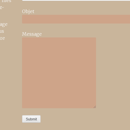
r mes
z-
Objet
age
us
Message
ire