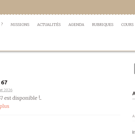
 ?
MISSIONS
ACTUALITÉS
AGENDA
RUBRIQUES
COURS
 67
llet 2026
A
 est disponible !...
 plus
A
i