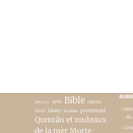
RUBR
Bible
canon
APM
#MeToo
Séle
Islam
protestant
David
Moabite
At 
Qumrân et rouleaux
Con
de la mer Morte