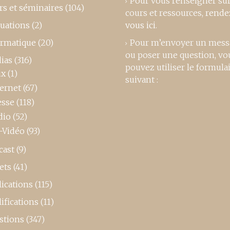
Pour vous renseigner su
rs et séminaires
(104)
cours et ressources,
rende
luations
(2)
vous ici
.
ormatique
(20)
Pour m’envoyer un mess
ou poser une question, vo
ias
(316)
pouvez utiliser le formula
ux
(1)
suivant :
ternet
(67)
esse
(118)
dio
(52)
-Vidéo
(93)
cast
(9)
ets
(41)
ications
(115)
ifications
(11)
stions
(347)