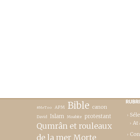
RUBR
Bible
canon
APM
#MeToo
Séle
Islam
protestant
David
Moabite
At 
Qumrân et rouleaux
Con
de la mer Morte