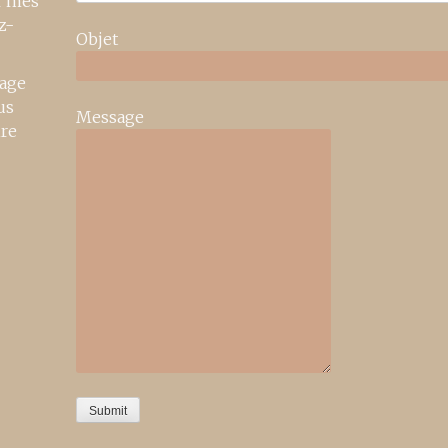
r mes
z-
Objet
age
us
Message
ire