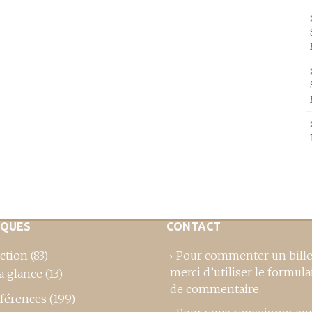
IQUES
CONTACT
ction
(83)
Pour commenter un bille
merci d’utiliser le formula
a glance
(13)
de commentaire
.
férences
(199)