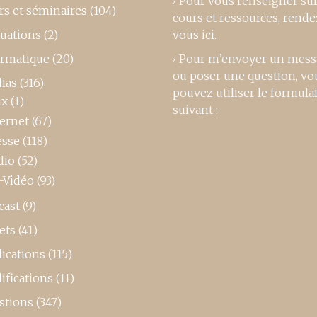
Pour vous renseigner su
rs et séminaires
(104)
cours et ressources,
rende
luations
(2)
vous ici
.
ormatique
(20)
Pour m’envoyer un mess
ou poser une question, vo
ias
(316)
pouvez utiliser le formula
ux
(1)
suivant :
ternet
(67)
esse
(118)
dio
(52)
-Vidéo
(93)
cast
(9)
ets
(41)
ications
(115)
ifications
(11)
stions
(347)