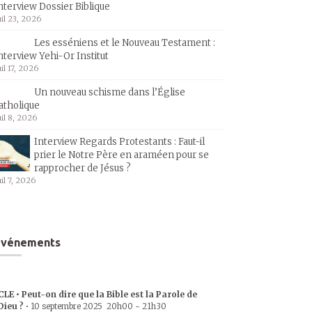
nterview Dossier Biblique
uil 23, 2026
Les esséniens et le Nouveau Testament :
nterview Yehi-Or Institut
uil 17, 2026
Un nouveau schisme dans l’Église
atholique
uil 8, 2026
Interview Regards Protestants : Faut-il
prier le Notre Père en araméen pour se
rapprocher de Jésus ?
uil 7, 2026
Événements
CLE • Peut-on dire que la Bible est la Parole de
Dieu ?
•
10 septembre 2025
20h00
-
21h30