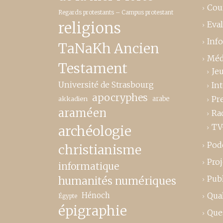
Cou
Regards protestants – Campus protestant
religions
Eva
Inf
TaNaKh Ancien
Méd
Testament
Je
Université de Strasbourg
In
apocryphes
Pr
akkadien
arabe
araméen
Ra
TV
archéologie
Pod
christianisme
Proj
informatique
Publ
humanités numériques
Hénoch
Qual
Égypte
épigraphie
Que