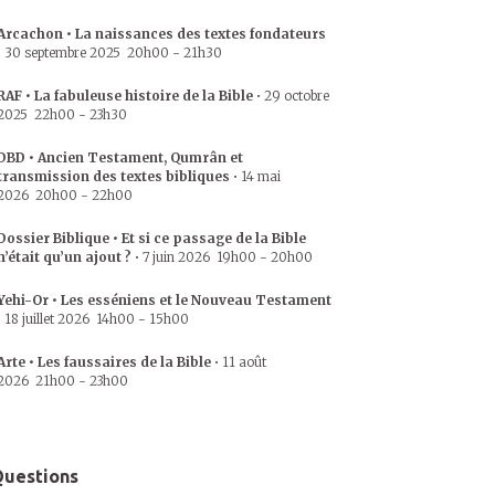
Arcachon • La naissances des textes fondateurs
•
30 septembre 2025
20h00
-
21h30
RAF • La fabuleuse histoire de la Bible
•
29 octobre
2025
22h00
-
23h30
DBD • Ancien Testament, Qumrân et
transmission des textes bibliques
•
14 mai
2026
20h00
-
22h00
Dossier Biblique • Et si ce passage de la Bible
n’était qu’un ajout ?
•
7 juin 2026
19h00
-
20h00
Yehi-Or • Les esséniens et le Nouveau Testament
•
18 juillet 2026
14h00
-
15h00
Arte • Les faussaires de la Bible
•
11 août
2026
21h00
-
23h00
uestions