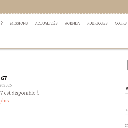
 ?
MISSIONS
ACTUALITÉS
AGENDA
RUBRIQUES
COURS
 67
llet 2026
A
 est disponible !...
 plus
A
i