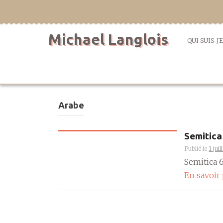
Aller
directement
au
Michael Langlois
contenu
QUI SUIS-JE
Arabe
Semitica
Publié le
1 jui
Semitica 67
En savoir